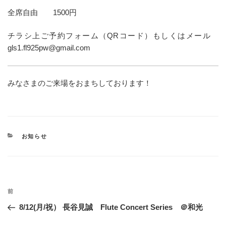
全席自由 1500円
チラシ上ご予約フォーム（QRコード）もしくはメール
gls1.fl925pw@gmail.com
みなさまのご来場をおまちしております！
カ
お知らせ
テ
ゴ
リ
ー
投
過
前
稿
去
8/12(月/祝） 長谷見誠 Flute Concert Series ＠和光
ナ
の