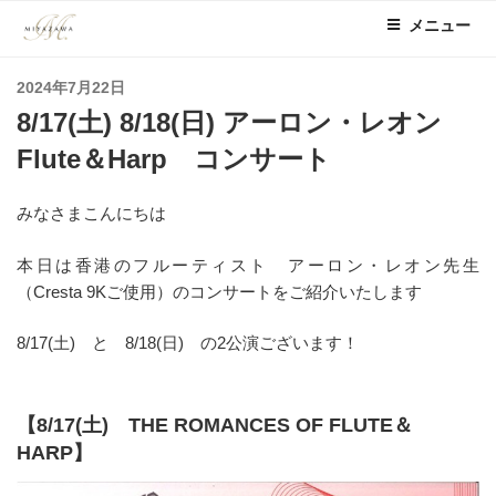
コ
メニュー
ン
テ
投
2024年7月22日
ン
稿
8/17(土) 8/18(日) アーロン・レオン
ツ
日:
へ
Flute＆Harp コンサート
ス
キ
みなさまこんにちは
ッ
プ
本日は香港のフルーティスト アーロン・レオン先生
（Cresta 9Kご使用）のコンサートをご紹介いたします
8/17(土) と 8/18(日) の2公演ございます！
【8/17(土) THE ROMANCES OF FLUTE＆
HARP】