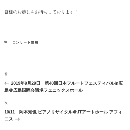
皆様のお越しをお待ちしております！
カ
コンサート情報
テ
ゴ
リ
ー
投
過
前
稿
去
2019年9月29日 第40回日本フルートフェスティバルin広
ナ
の
島＠広島国際会議場フェニックスホール
ビ
投
稿
ゲ
次
次
の
ー
10/11 岡本知也 ピアノリサイタル＠JTアートホール アフィ
投
ニス
シ
稿
ョ