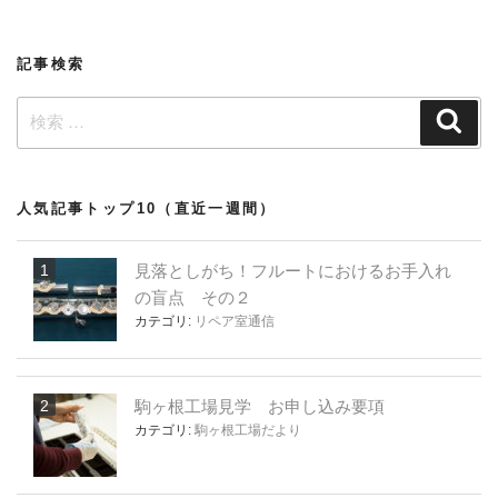
ン
記事検索
検
検
索
索:
人気記事トップ10（直近一週間）
見落としがち！フルートにおけるお手入れ
の盲点 その２
カテゴリ:
リペア室通信
駒ヶ根工場見学 お申し込み要項
カテゴリ:
駒ヶ根工場だより