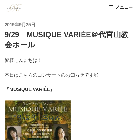
コ
メニュー
ン
テ
投
2019年9月25日
ン
稿
9/29 MUSIQUE VARIÉE＠代官山教
ツ
日:
へ
会ホール
ス
キ
皆様こんにちは！
ッ
プ
本日はこちらのコンサートのお知らせです😉
『MUSIQUE VARIÉE』