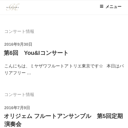
コ
メニュー
ン
テ
ン
ツ
コンサート情報
へ
ス
投
2016年9月30日
稿
キ
第6回 You&Iコンサート
日:
ッ
プ
こんにちは、ミヤザワフルートアトリエ東京です☆ 本日はバ
リアフリー …
コンサート情報
投
2016年7月9日
稿
オリジェム フルートアンサンブル 第5回定期
日:
演奏会