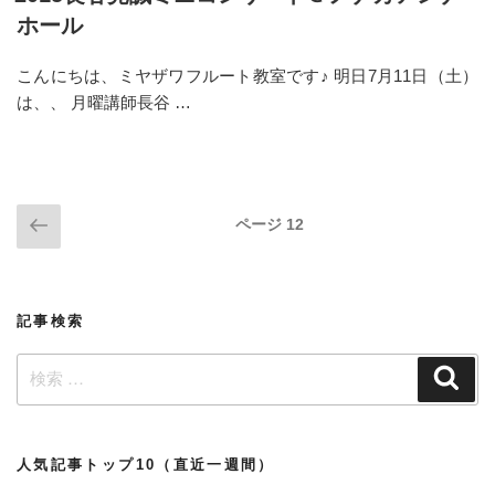
日:
ホール
こんにちは、ミヤザワフルート教室です♪ 明日7月11日（土）
は、、 月曜講師長谷 …
投
前
ページ
12
の
稿
ペ
ナ
ー
ビ
記事検索
ジ
ゲ
検
ー
検
索
索:
シ
ョ
ン
人気記事トップ10（直近一週間）