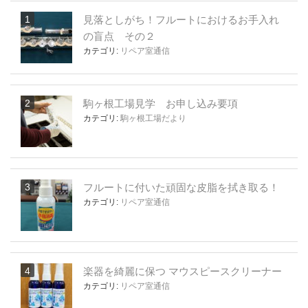
見落としがち！フルートにおけるお手入れ
の盲点 その２
カテゴリ:
リペア室通信
駒ヶ根工場見学 お申し込み要項
カテゴリ:
駒ヶ根工場だより
フルートに付いた頑固な皮脂を拭き取る！
カテゴリ:
リペア室通信
楽器を綺麗に保つ マウスピースクリーナー
カテゴリ:
リペア室通信