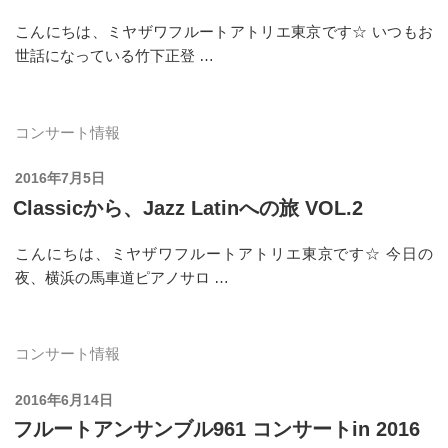
こんにちは、ミヤザワフルートアトリエ東京です☆ いつもお
世話になっている竹下正登 …
コンサート情報
投
2016年7月5日
稿
Classicから、Jazz Latinへの旅 VOL.2
日:
こんにちは、ミヤザワフルートアトリエ東京です☆ 今日の
夜、横浜の馬車道ピアノサロ …
コンサート情報
投
2016年6月14日
稿
フルートアンサンブル961 コンサートin 2016
日: