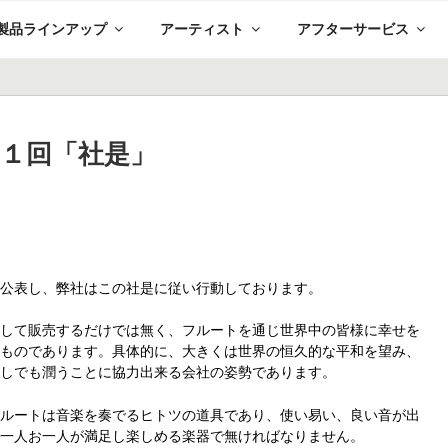
製品ラインアップ
アーティスト
アフターサービス
第１回「社是」
を公表し、弊社はこの社是に従い
行動しております。
造して販売するだけでは無く、
フルートを通じ世界中の皆様に幸せを
たものであります。
具体的に、大きくは世界の恒久的な平和を望み、
少しでも潤うことに協力出来る会社の姿勢であります。
フルートは音楽を奏でるヒトツの
道具であり、使い易い、良い音が出
お一人お一人が満足し楽しめる楽器で無ければなりません。