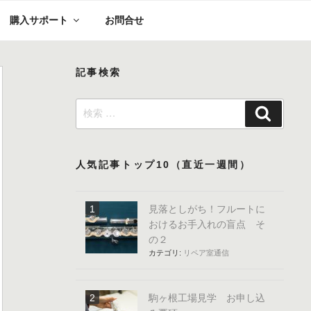
購入サポート
お問合せ
記事検索
検
検
索:
索
人気記事トップ10（直近一週間）
見落としがち！フルートに
おけるお手入れの盲点 そ
の２
カテゴリ:
リペア室通信
駒ヶ根工場見学 お申し込