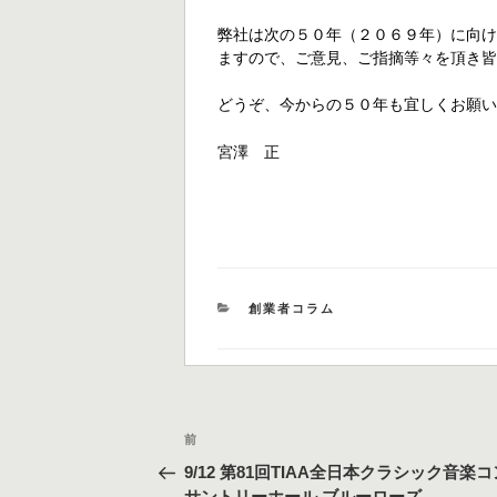
弊社は次の５０年（２０６９年）に向
ますので、ご意見、ご指摘等々を頂き
どうぞ、今からの５０年も宜しくお願
宮澤 正
カ
創業者コラム
テ
ゴ
リ
ー
投
過
前
稿
去
9/12 第81回TIAA全日本クラシック音楽
の
ナ
サントリーホール ブルーローズ