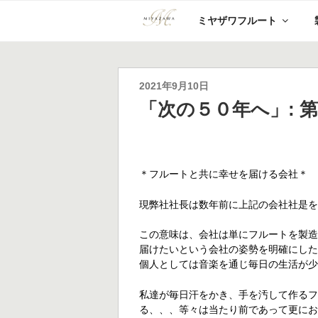
コ
ミヤザワフルート
ン
テ
ン
ツ
へ
投
2021年9月10日
ス
稿
「次の５０年へ」: 
キ
日:
ッ
プ
＊フルートと共に幸せを届ける会社＊
現弊社社長は数年前に上記の会社社是
この意味は、会社は単にフルートを製
届けたいという会社の姿勢を明確に
し
個人としては音楽を通じ
毎日の生活が
私達が毎日汗をかき、手を汚して作る
る、、、等々は当たり前であって
更に