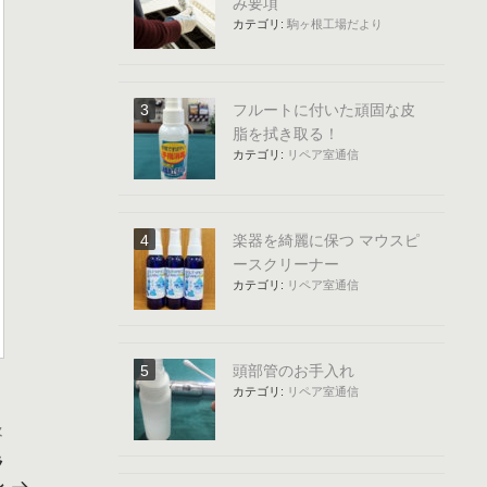
み要項
カテゴリ:
駒ヶ根工場だより
フルートに付いた頑固な皮
脂を拭き取る！
カテゴリ:
リペア室通信
楽器を綺麗に保つ マウスピ
ースクリーナー
カテゴリ:
リペア室通信
頭部管のお手入れ
カテゴリ:
リペア室通信
次
次
の
ラ
投
ン