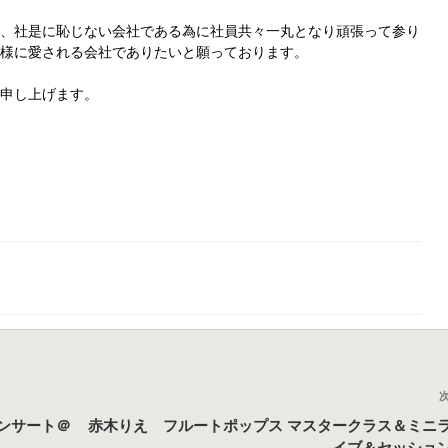
け、社是に恥じない会社である為に
社員共々一丸となり頑張って参り
皆様に愛される会社でありたいと願っております。
い申し上げます。
コンサート＠
赤木りえ フルートポップス マスタークラス＆ミニ
イブ＆セッショ