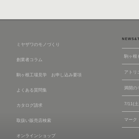
NEWS&
ミヤザワのモノづくり
駒ヶ根
創業者コラム
アトリエ
駒ヶ根工場見学 お申し込み要項
満開の
よくある質問集
7/11
カタログ請求
マーク
取扱い販売店検索
オンラインショップ