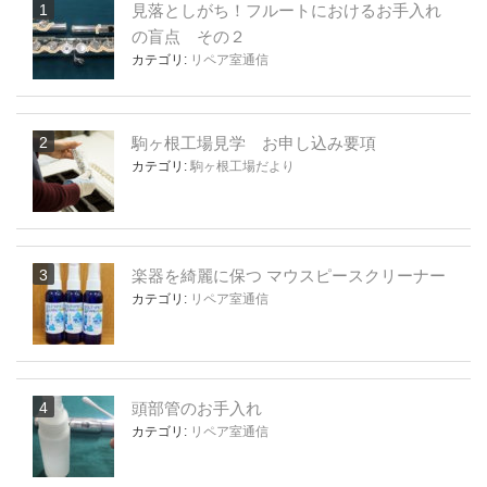
見落としがち！フルートにおけるお手入れ
の盲点 その２
カテゴリ:
リペア室通信
駒ヶ根工場見学 お申し込み要項
カテゴリ:
駒ヶ根工場だより
楽器を綺麗に保つ マウスピースクリーナー
カテゴリ:
リペア室通信
頭部管のお手入れ
カテゴリ:
リペア室通信