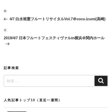
投
過
前
稿
去
4/7 白水裕憲フルートリサイタルVol.7＠coco.izumi(高崎)
ナ
の
ビ
投
次
次
稿
ゲ
の
2019/4/7 日本フルートフェスティヴァルin横浜＠関内ホール
投
ー
稿
シ
ョ
ン
記事検索
検
検
索
索:
人気記事トップ10（直近一週間）