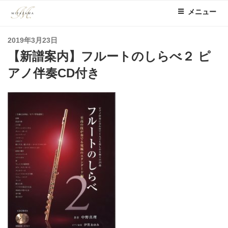
コ
メニュー
ン
テ
投
2019年3月23日
ン
稿
【新譜案内】フルートのしらべ２ ピ
ツ
日:
へ
アノ伴奏CD付き
ス
キ
ッ
プ