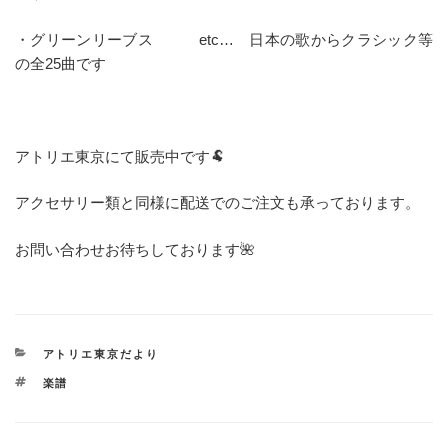
・グリーンリーブス etc… 日本の歌からクラシック等
の全25曲です
アトリエ東京にて販売中です🐏
アクセサリー類と同様に配送でのご注文も承っております。
お問い合わせお待ちしております🌺
カ
アトリエ東京だより
テ
タ
楽譜
ゴ
グ
リ
ー