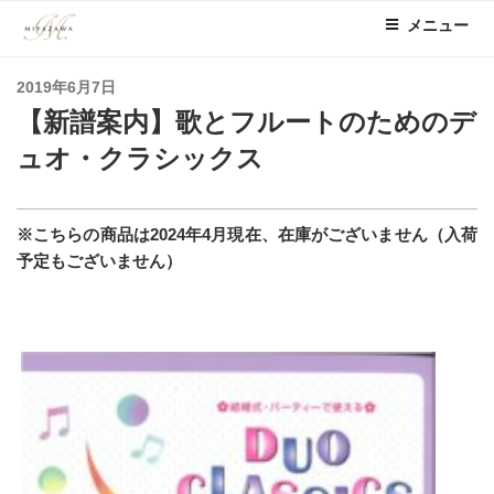
コ
メニュー
ン
テ
投
2019年6月7日
ン
稿
【新譜案内】歌とフルートのためのデ
ツ
日:
へ
ュオ・クラシックス
ス
キ
ッ
※こちらの商品は2024年4月現在、在庫がございません（入荷
プ
予定もございません）