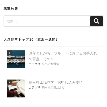
ン
記事検索
検
検
索
索:
人気記事トップ10（直近一週間）
見落としがち！フルートにおけるお手入れ
の盲点 その２
カテゴリ:
リペア室通信
駒ヶ根工場見学 お申し込み要項
カテゴリ:
駒ヶ根工場だより