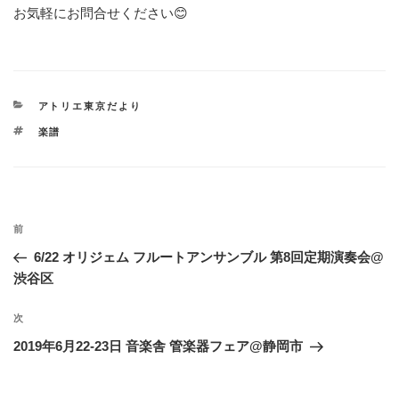
お気軽にお問合せください😊
カ
アトリエ東京だより
テ
タ
楽譜
ゴ
グ
リ
ー
投
過
前
稿
去
6/22 オリジェム フルートアンサンブル 第8回定期演奏会@
ナ
の
渋谷区
ビ
投
稿
ゲ
次
次
の
ー
2019年6月22-23日 音楽舎 管楽器フェア@静岡市
投
シ
稿
ョ