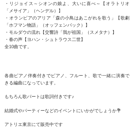
・リジョイス～シオンの娘よ、大いに喜べ～【オラトリオ
「メサイア」（ヘンデル）】
・オランピアのアリア「森の小鳥はあこがれを歌う」【歌劇
「ホフマン物語」（オッフェンバック）】
・モルダウの流れ【交響詩「我が祖国」（スメタナ）】
・春の声【ヨハン・シュトラウス二世】
全10曲です。
各曲ピアノ伴奏付きでピアノ、フルート、歌で一緒に演奏で
きる編曲になっています。
もちろん歌パートは歌詞付きです♪
結婚式やパーティーなどのイベントにいかがでしょうか💐
アトリエ東京にて販売中です