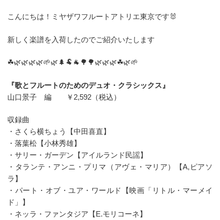
こんにちは！ミヤザワフルートアトリエ東京です🐰
新しく楽譜を入荷したのでご紹介いたします
☘🌿🌿🌿🌿🌱🌿🌲🐏🐐🌳🌳🌿🌿🌿☘🌿🌱
『歌とフルートのためのデュオ・クラシックス』
山口景子 編 ￥2,592（税込）
収録曲
・さくら横ちょう【中田喜直】
・落葉松【小林秀雄】
・サリー・ガーデン【アイルランド民謡】
・タランテ・アンニ・プリマ（アヴェ・マリア）【A,ピアソ
ラ】
・パート・オブ・ユア・ワールド【映画「リトル・マーメイ
ド」】
・ネッラ・ファンタジア【E.モリコーネ】