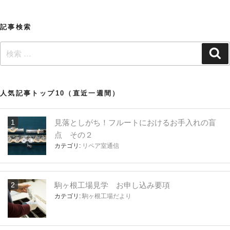
シ
ョ
記事検索
ン
検
検
索
索:
人気記事トップ10（直近一週間）
見落としがち！フルートにおけるお手入れの盲
点 その２
カテゴリ:
リペア室通信
駒ヶ根工場見学 お申し込み要項
カテゴリ:
駒ヶ根工場だより