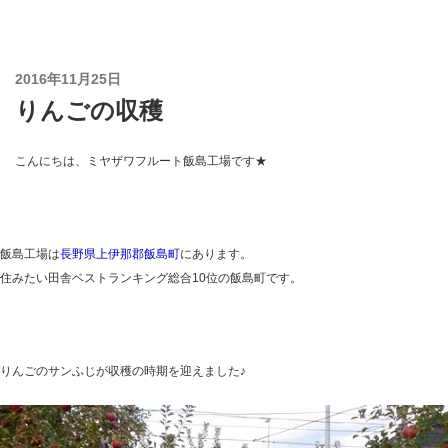
コ
ン
テ
投
2016年11月25日
ン
稿
りんごの収穫
ツ
日:
へ
ス
こんにちは、ミヤザワフルート飯島工場です★
キ
ッ
プ
飯島工場は
長野県上伊那郡飯島町
にあります。
住みたい田舎ベストランキング総合10位の飯島町です。
りんごのサンふじが収穫の時期を迎えました♪