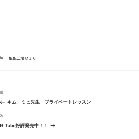
カ
飯島工場だより
テ
ゴ
リ
ー
投
過
前
稿
去
キム ミヒ先生 プライベートレッスン
ナ
の
ビ
投
次
次
稿
ゲ
の
B-Tube好評発売中！！
投
ー
稿