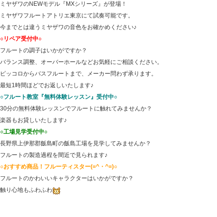
ミヤザワのNEWモデル『MXシリーズ』が登場！
ミヤザワフルートアトリエ東京にて試奏可能です。
今までとは違うミヤザワの音色をお確かめください♪
○リペア受付中○
フルートの調子はいかがですか？
バランス調整、オーバーホールなどお気軽にご相談ください。
ピッコロからバスフルートまで、メーカー問わず承ります。
最短1時間ほどでお返しいたします♪
○フルート教室『無料体験レッスン』受付中○
30分の無料体験レッスンでフルートに触れてみませんか？
楽器もお貸しいたします♪
○工場見学受付中○
長野県上伊那郡飯島町の飯島工場を見学してみませんか？
フルートの製造過程を間近で見られます♪
○おすすめ商品！フルーティスター(=^・^=)○
フルートのかわいいキャラクターはいかがですか？
触り心地もふわふわ