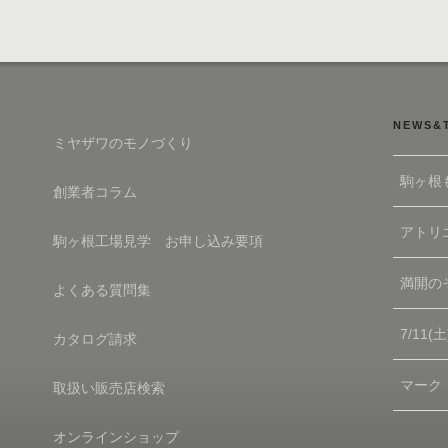
NEWS&
ミヤザワのモノづくり
駒ヶ根
創業者コラム
アトリエ
駒ヶ根工場見学 お申し込み要項
満開の
よくある質問集
7/11
カタログ請求
マーク
取扱い販売店検索
オンラインショップ