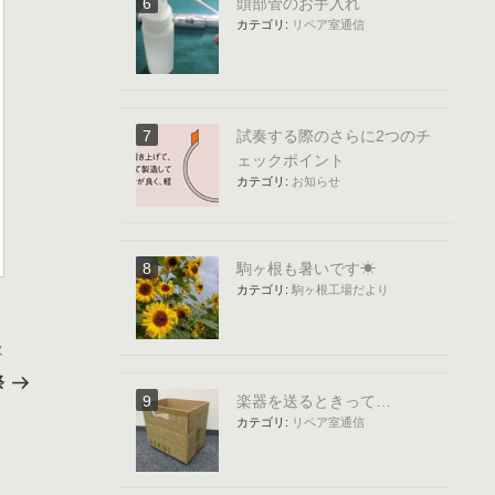
頭部管のお手入れ
カテゴリ:
リペア室通信
試奏する際のさらに2つのチ
ェックポイント
カテゴリ:
お知らせ
駒ヶ根も暑いです☀
カテゴリ:
駒ヶ根工場だより
次
次
の
祭
投
楽器を送るときって…
稿
カテゴリ:
リペア室通信