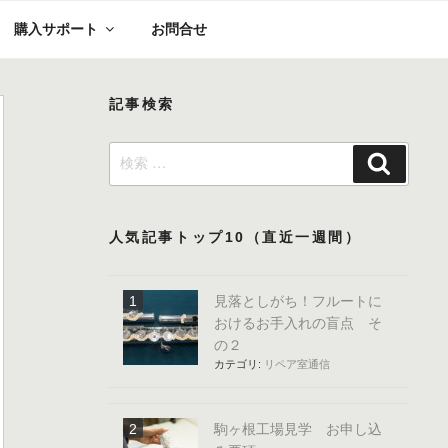
購入サポート
お問合せ
記事検索
検
検
索:
索
人気記事トップ10（直近一週間）
見落としがち！フルートに
おけるお手入れの盲点 そ
の２
カテゴリ:
リペア室通信
駒ヶ根工場見学 お申し込