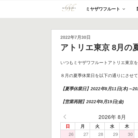
コ
ミヤザワフルート
ン
テ
ン
ツ
へ
投
2022年7月30日
ス
稿
アトリエ東京 8月の
キ
日:
ッ
プ
いつもミヤザワフルートアトリエ東京
８月の夏季休業日を以下の通りにさせ
【夏季休業日】2022年8月11日(木)～202
【営業再開】2022年8月19日(金)
2026年 8月
日
月
火
水
木
26
27
28
29
30