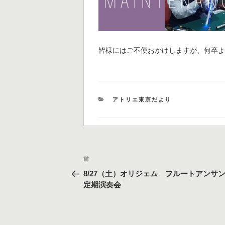
皆様にはご不便おかけしますが、何卒
カ
アトリエ東京だより
テ
ゴ
リ
ー
投
過
前
稿
去
8/27（土）オリジェム フルートアンサ
の
ナ
定期演奏会
投
ビ
稿
ゲ
ー