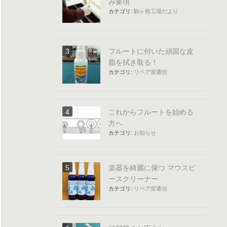
み要項
カテゴリ:
駒ヶ根工場だより
フルートに付いた頑固な皮
脂を拭き取る！
カテゴリ:
リペア室通信
これからフルートを始める
方へ
カテゴリ:
お知らせ
楽器を綺麗に保つ マウスピ
ースクリーナー
カテゴリ:
リペア室通信