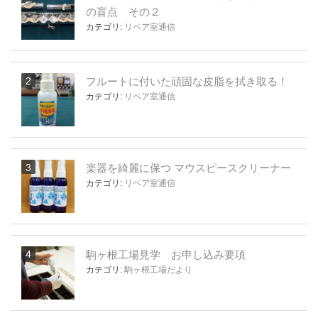
の盲点 その２
カテゴリ:
リペア室通信
フルートに付いた頑固な皮脂を拭き取る！
カテゴリ:
リペア室通信
楽器を綺麗に保つ マウスピースクリーナー
カテゴリ:
リペア室通信
駒ヶ根工場見学 お申し込み要項
カテゴリ:
駒ヶ根工場だより