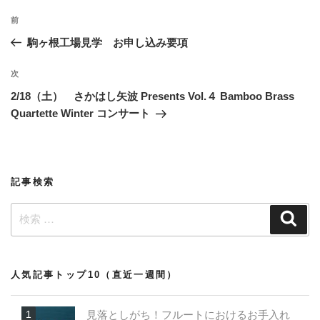
投
過
前
稿
去
駒ヶ根工場見学 お申し込み要項
ナ
の
ビ
投
次
次
稿
ゲ
の
2/18（土） さかはし矢波 Presents Vol.４ Bamboo Brass
投
ー
Quartette Winter コンサート
稿
シ
ョ
ン
記事検索
検
検
索
索:
人気記事トップ10（直近一週間）
見落としがち！フルートにおけるお手入れ