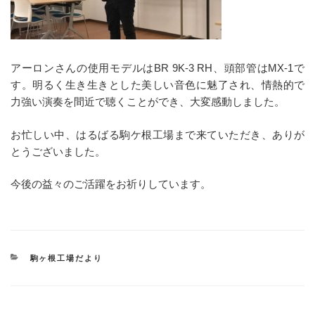
アーロンさんの使用モデルはBR 9K-3 RH、頭部管はMX-1で
す。明るく生き生きとした美しい音色に魅了され、情熱的で
力強い演奏を間近で聴くことができ、大変感動しました。
お忙しい中、はるばる駒ケ根工場まで来ていただき、ありが
とうございました。
今後の益々のご活躍をお祈りしています。
カ
駒ヶ根工場だより
テ
ゴ
リ
ー