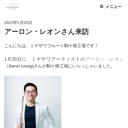
コ
メニュー
ン
テ
投
2023年1月25日
ン
稿
アーロン・レオンさん来訪
ツ
日:
へ
ス
こんにちは。ミヤザワフルート駒ケ根工場です！
キ
ッ
1月20日に、ミヤザワアーティストの
アーロン・レオン
プ
（Aaron Leung)さんが駒ケ根工場にいらっしゃいました。