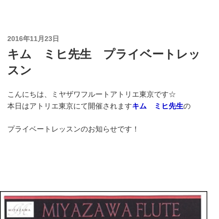
コ
ン
テ
投
2016年11月23日
ン
稿
キム ミヒ先生 プライベートレッ
ツ
日:
へ
スン
ス
キ
こんにちは、ミヤザワフルートアトリエ東京です☆
ッ
本日はアトリエ東京にて開催されます
キム ミヒ先生
の
プ
プライベートレッスンのお知らせです！