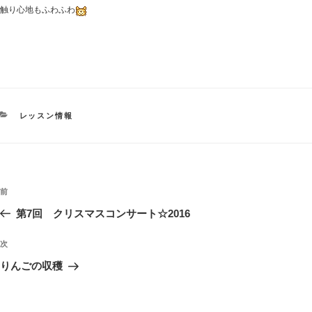
触り心地もふわふわ
カ
レッスン情報
テ
ゴ
リ
ー
投
過
前
稿
去
第7回 クリスマスコンサート☆2016
ナ
の
ビ
投
次
次
稿
ゲ
の
りんごの収穫
投
ー
稿
シ