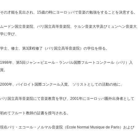
その才能を見出され、15歳の時にヨーロッパで音楽の勉強をすることを決意する。
ムードン国立音楽院、パリ国立高等音楽院、ケルン音楽大学及びミュンヘン音楽大
学に学び、
学士、修士、第3課程修了（パリ国立高等音楽院）の学位を得る。
1998年、第5回ジャン＝ピエール・ランパル国際フルートコンクール（パリ）入
賞。
2000年、バイロイト国際コンクール入賞。 ソリストとしての活動の他に、
パリ国立高等音楽院にて音楽教育を学び、2001年にヨーロッパ圏外出身者として
初めてフルート教師の証書を授与される。
現在パリ・エコール・ノルマル音楽院（Ecole Normal Musique de Paris）および