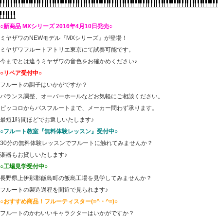
○新商品 MXシリーズ 2016年4月10日発売○
ミヤザワのNEWモデル『MXシリーズ』が登場！
ミヤザワフルートアトリエ東京にて試奏可能です。
今までとは違うミヤザワの音色をお確かめください♪
○リペア受付中○
フルートの調子はいかがですか？
バランス調整、オーバーホールなどお気軽にご相談ください。
ピッコロからバスフルートまで、メーカー問わず承ります。
最短1時間ほどでお返しいたします♪
○フルート教室『無料体験レッスン』受付中○
30分の無料体験レッスンでフルートに触れてみませんか？
楽器もお貸しいたします♪
○工場見学受付中○
長野県上伊那郡飯島町の飯島工場を見学してみませんか？
フルートの製造過程を間近で見られます♪
○おすすめ商品！フルーティスター(=^・^=)○
フルートのかわいいキャラクターはいかがですか？