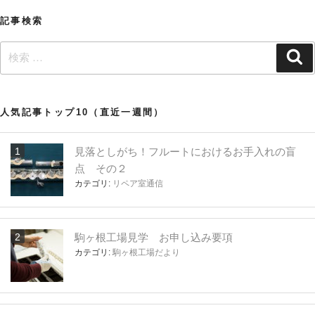
ョ
記事検索
ン
検
検
索
索:
人気記事トップ10（直近一週間）
見落としがち！フルートにおけるお手入れの盲
点 その２
カテゴリ:
リペア室通信
駒ヶ根工場見学 お申し込み要項
カテゴリ:
駒ヶ根工場だより