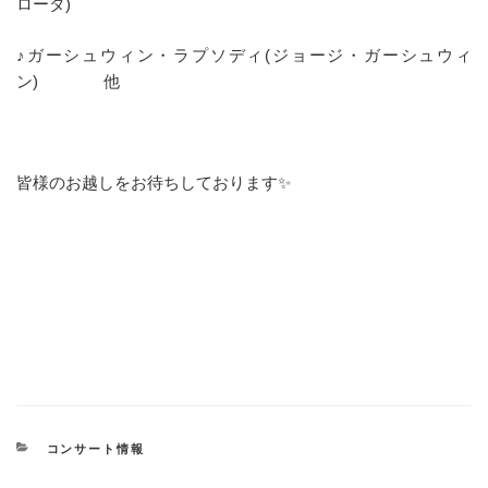
ロータ)
♪ガーシュウィン・ラプソディ(ジョージ・ガーシュウィ
ン) 他
皆様のお越しをお待ちしております✨
カ
コンサート情報
テ
ゴ