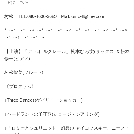
HPはこちら
村松 TEL:080-4606-3689 Mail:tomo-fl@me.com
*･～⁂･～*･～⁂･～*･～⁂･～*･～⁂･～*･～⁂･～*･～⁂･～*･～⁂･
～*･～⁂･～*･～⁂･～
【出演】「デュオ ルクレール」松本ひろ実(サックス)＆松本
修一(ピアノ)
村松智美(フルート)
《プログラム》
♪Three Dances(ゲイリー・ショッカー)
♪バードランドの子守歌(ジョージ・シアリング)
♪「ロミオとジュリエット」幻想(チャイコフスキー、ニーノ・