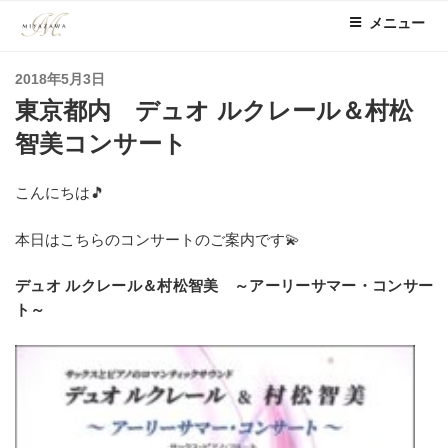
コ
メニュー
ン
テ
投
2018年5月3日
ン
稿
東京都内 デュオ ルクレール＆村松
ツ
日:
へ
智美コンサート
ス
キ
こんにちは🎵
ッ
プ
本日はこちらのコンサートのご案内です💫
デュオ ルクレール＆村松智美 ～アーリーサマー・コンサー
ト～