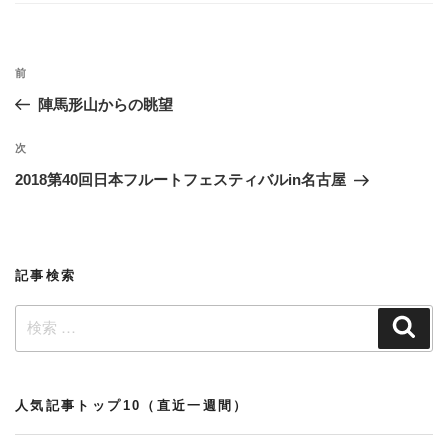
リ
ー
投
過
前
稿
去
陣馬形山からの眺望
ナ
の
ビ
投
次
次
稿
ゲ
の
2018第40回日本フルートフェスティバルin名古屋
投
ー
稿
シ
ョ
記事検索
ン
検
検
索
索:
人気記事トップ10（直近一週間）