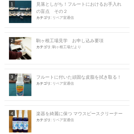
見落としがち！フルートにおけるお手入れ
の盲点 その２
カテゴリ:
リペア室通信
駒ヶ根工場見学 お申し込み要項
カテゴリ:
駒ヶ根工場だより
フルートに付いた頑固な皮脂を拭き取る！
カテゴリ:
リペア室通信
楽器を綺麗に保つ マウスピースクリーナー
カテゴリ:
リペア室通信