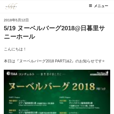
コ
メニュー
ン
テ
投
2018年5月12日
ン
稿
5/19 ヌーベルバーグ2018@日暮里サ
ツ
日:
へ
ニーホール
ス
キ
こんにちは！
ッ
プ
本日は『ヌーベルバーグ2018 PART1&2』のお知らせです⭐