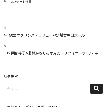
カ
コンサート情報
テ
ゴ
リ
ー
投
過
前
稿
去
5/22 マクサンス・ラリュー@浜離宮朝日ホール
ナ
の
ビ
投
次
次
稿
ゲ
の
5/19 間部令子&若林かをり@すみだトリフォニーホール
投
ー
稿
シ
ョ
記事検索
ン
検
検
索
索: