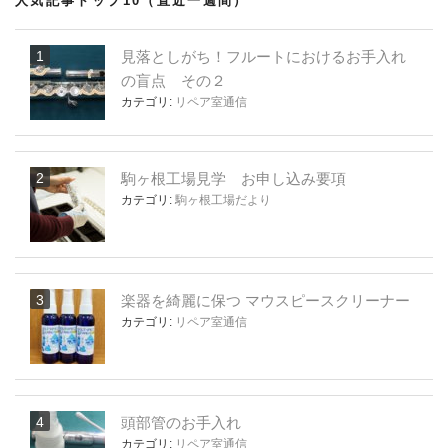
人気記事トップ10（直近一週間）
見落としがち！フルートにおけるお手入れ
の盲点 その２
カテゴリ:
リペア室通信
駒ヶ根工場見学 お申し込み要項
カテゴリ:
駒ヶ根工場だより
楽器を綺麗に保つ マウスピースクリーナー
カテゴリ:
リペア室通信
頭部管のお手入れ
カテゴリ:
リペア室通信