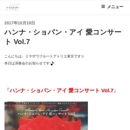
コ
メニュー
ン
テ
投
2017年10月18日
ン
稿
ハンナ・ショパン・アイ 愛コンサー
ツ
日:
へ
ト Vol.7
ス
キ
こんにちは、ミヤザワフルートアトリエ東京です☆
ッ
本日は演奏会のお知らせです
プ
『
ハンナ・ショパン・アイ 愛コンサート Vol.7
』