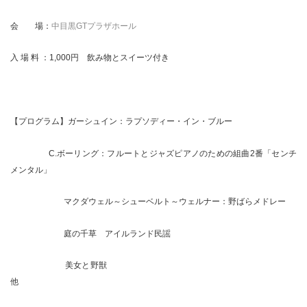
会 場：
中目黒GTプラザホール
入 場 料 ：1,000円 飲み物とスイーツ付き
【プログラム】ガーシュイン：ラプソディー・イン・ブルー
C.ボーリング：フルートとジャズピアノのための組曲2番「センチ
メンタル」
マクダウェル～シューベルト～ウェルナー：野ばらメドレー
庭の千草 アイルランド民謡
美女と野獣
他