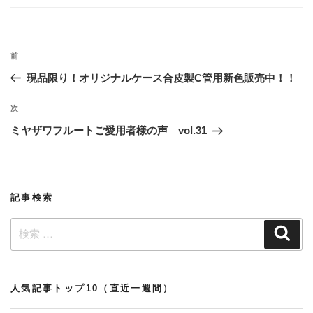
ゴ
リ
ー
投
過
前
稿
去
現品限り！オリジナルケース合皮製C管用新色販売中！！
ナ
の
ビ
投
次
次
稿
ゲ
の
ミヤザワフルートご愛用者様の声 vol.31
投
ー
稿
シ
ョ
記事検索
ン
検
検
索
索:
人気記事トップ10（直近一週間）