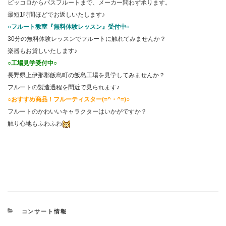
ピッコロからバスフルートまで、メーカー問わず承ります。
最短1時間ほどでお返しいたします♪
○フルート教室『無料体験レッスン』受付中○
30分の無料体験レッスンでフルートに触れてみませんか？
楽器もお貸しいたします♪
○工場見学受付中○
長野県上伊那郡飯島町の飯島工場を見学してみませんか？
フルートの製造過程を間近で見られます♪
○おすすめ商品！フルーティスター(=^・^=)○
フルートのかわいいキャラクターはいかがですか？
触り心地もふわふわ
カ
コンサート情報
テ