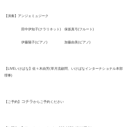
【演奏】アンジェミュジーク
田中伊知子(クラリネット) 保坂真弓(フルート)
伊藤陽子(ピアノ) 加藤由美(ピアノ)
【LIVEいけばな】佐々木由芳(草月流顧問、いけばなインターナショナル本部
理事)
コチラ
【ご予約】
からご予約ください