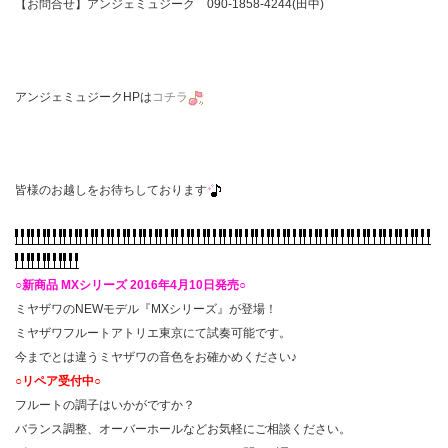
【お問合せ】アンジェミュジーク 090-1858-4244(田中)
アンジェミュジークHPは
コチラ
皆様のお越しをお待ちしております
○新商品 MXシリーズ 2016年4月10日発売○
ミヤザワのNEWモデル『MXシリーズ』が登場！
ミヤザワフルートアトリエ東京にて試奏可能です。
今までとは違うミヤザワの音色をお確かめください♪
○リペア受付中○
フルートの調子はいかがですか？
バランス調整、オーバーホールなどお気軽にご相談ください。