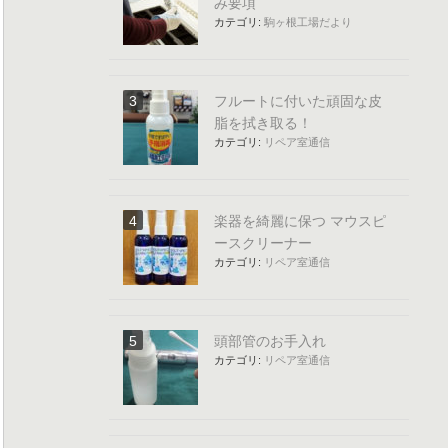
み要項
カテゴリ:
駒ヶ根工場だより
フルートに付いた頑固な皮
脂を拭き取る！
カテゴリ:
リペア室通信
楽器を綺麗に保つ マウスピ
ースクリーナー
カテゴリ:
リペア室通信
頭部管のお手入れ
カテゴリ:
リペア室通信