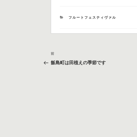
カ
フルートフェスティヴァル
テ
ゴ
リ
ー
投
過
前
稿
去
飯島町は田植えの季節です
の
ナ
投
ビ
稿
ゲ
ー
シ
ョ
ン