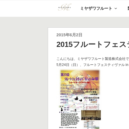
コ
ミヤザワフルート
ン
テ
ン
ツ
へ
投
2015年6月2日
ス
稿
2015フルートフェス
キ
日:
ッ
プ
こんにちは、ミヤザワフルート製造株式会社
5月24日（日）、フルートフェスティヴァル i