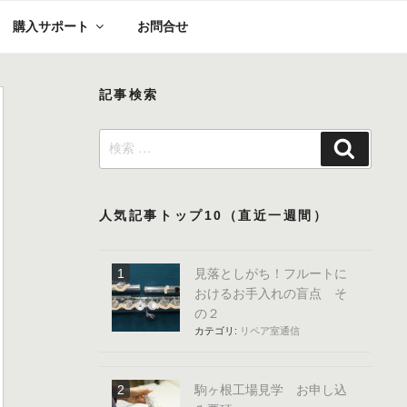
購入サポート
お問合せ
記事検索
検
検
索:
索
人気記事トップ10（直近一週間）
見落としがち！フルートに
おけるお手入れの盲点 そ
の２
カテゴリ:
リペア室通信
駒ヶ根工場見学 お申し込