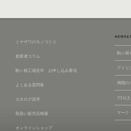
NEWS&
ミヤザワのモノづくり
駒ヶ根
創業者コラム
アトリエ
駒ヶ根工場見学 お申し込み要項
満開の
よくある質問集
7/11
カタログ請求
マーク
取扱い販売店検索
オンラインショップ