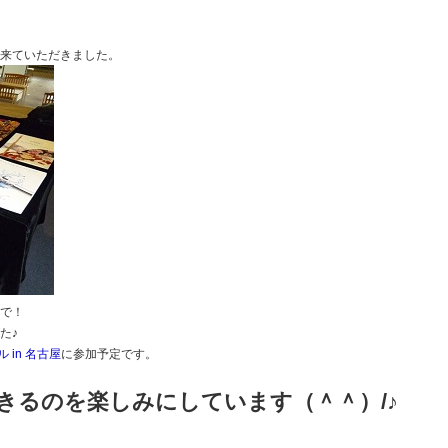
に来ていただきました。
まで！
た♪
in 名古屋
に参加予定です。
きるのを楽しみにしています（＾＾）/♪