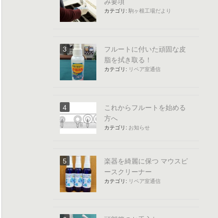
み要項
カテゴリ:
駒ヶ根工場だより
フルートに付いた頑固な皮
脂を拭き取る！
カテゴリ:
リペア室通信
これからフルートを始める
方へ
カテゴリ:
お知らせ
楽器を綺麗に保つ マウスピ
ースクリーナー
カテゴリ:
リペア室通信