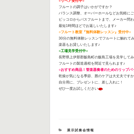
○リペア受付中○
フルートの調子はいかがですか？
バランス調整、オーバーホールなどお気軽に
ピッコロからバスフルートまで、メーカー問
最短1時間ほどでお返しいたします♪
○フルート教室『無料体験レッスン』受付中○
30分の無料体験レッスンでフルートに触れて
楽器もお貸しいたします♪
○工場見学受付中○
長野県上伊那郡飯島町の飯島工場を見学して
フルートの製造過程を間近で見られます♪
○おすすめ商品！管楽器奏者のためのリップパ
乾燥が気になる季節、唇のケアは大丈夫です
自分用に、プレゼントに、差し入れに！
ぜひ一度お試しください
カ
展示試奏会情報