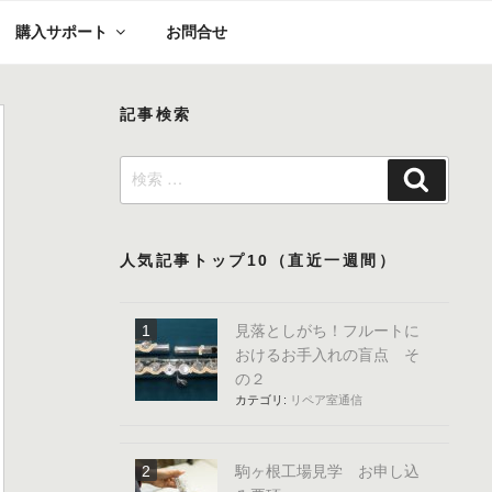
購入サポート
お問合せ
記事検索
検
検
索:
索
人気記事トップ10（直近一週間）
見落としがち！フルートに
おけるお手入れの盲点 そ
の２
カテゴリ:
リペア室通信
駒ヶ根工場見学 お申し込