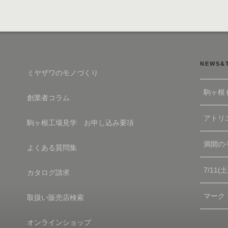
NEWS&
ミヤザワのモノづくり
駒ヶ根
創業者コラム
アトリエ
駒ヶ根工場見学 お申し込み要項
満開の
よくある質問集
7/11
カタログ請求
マーク
取扱い販売店検索
オンラインショップ