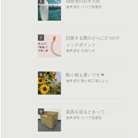
頭部管のお手入れ
カテゴリ:
リペア室通信
試奏する際のさらに2つのチ
ェックポイント
カテゴリ:
お知らせ
駒ヶ根も暑いです☀
カテゴリ:
駒ヶ根工場だより
楽器を送るときって…
カテゴリ:
リペア室通信