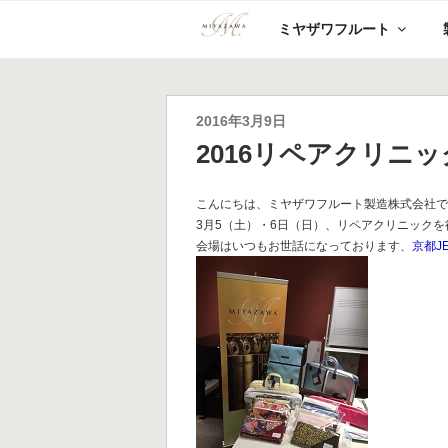
コ
ミヤザワフルート
ン
テ
ン
ツ
へ
投
2016年3月9日
ス
稿
2016リペアクリニッ
キ
日:
ッ
プ
こんにちは、ミヤザワフルート製造株式会社
3月5（土）・6日（日）、リペアクリニック
会場はいつもお世話になっております、
京都J