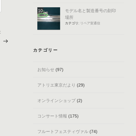
モデル名と製造番号の刻印
場所
カテゴリ:
リペア室通信
次
次
の
く
投
カテゴリー
稿
お知らせ
(97)
アトリエ東京だより
(29)
オンラインショップ
(2)
コンサート情報
(175)
フルートフェスティヴァル
(74)