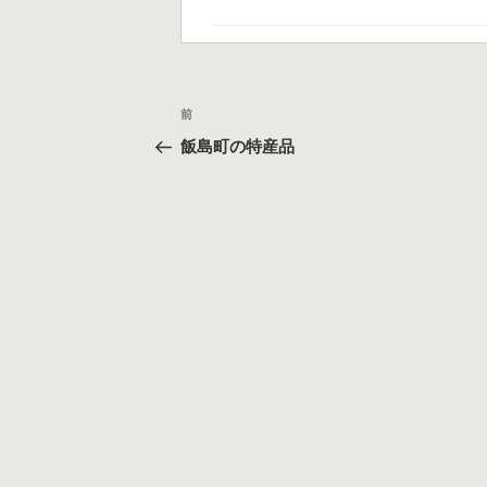
テ
ゴ
リ
ー
投
過
前
稿
去
飯島町の特産品
の
ナ
投
ビ
稿
ゲ
ー
シ
ョ
ン