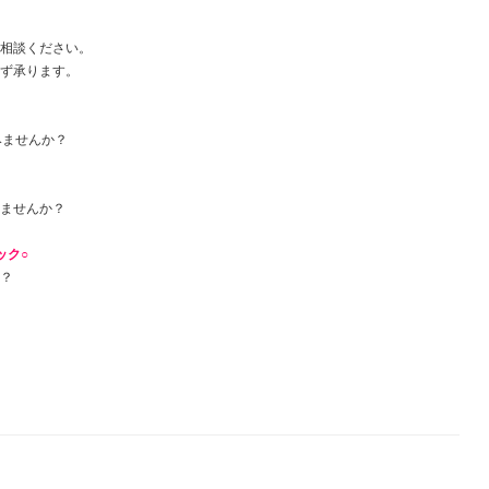
ご相談ください。
わず承ります。
みませんか？
みませんか？
ック○
か？