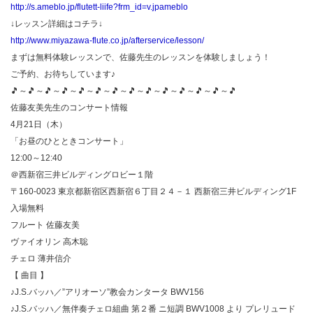
http://s.ameblo.jp/flutett-liife?frm_id=v.jpameblo
↓レッスン詳細はコチラ↓
http://www.miyazawa-flute.co.jp/afterservice/lesson/
まずは無料体験レッスンで、佐藤先生のレッスンを体験しましょう！
ご予約、お待ちしています♪
🎵～🎵～🎵～🎵～🎵～🎵～🎵～🎵～🎵～🎵～🎵～🎵～🎵～🎵
佐藤友美先生のコンサート情報
4月21日（木）
「お昼のひとときコンサート」
12:00～12:40
＠西新宿三井ビルディングロビー１階
〒160-0023 東京都新宿区西新宿６丁目２４－１ 西新宿三井ビルディング1F
入場無料
フルート 佐藤友美
ヴァイオリン 高木聡
チェロ 薄井信介
【 曲目 】
♪J.S.バッハ／”アリオーソ”教会カンタータ BWV156
♪J.S.バッハ／無伴奏チェロ組曲 第２番 ニ短調 BWV1008 より プレリュード