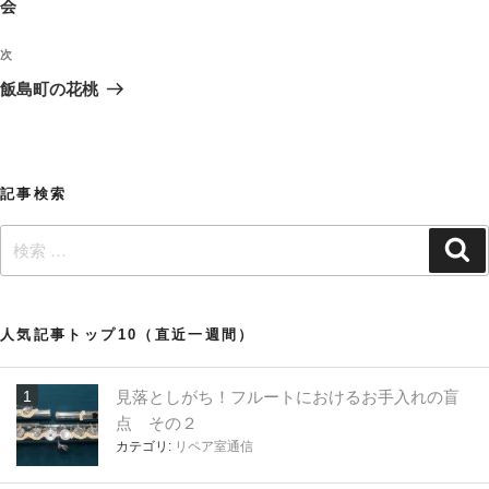
の
会
ビ
投
稿
ゲ
次
次
の
ー
飯島町の花桃
投
シ
稿
ョ
ン
記事検索
検
検
索
索:
人気記事トップ10（直近一週間）
見落としがち！フルートにおけるお手入れの盲
点 その２
カテゴリ:
リペア室通信