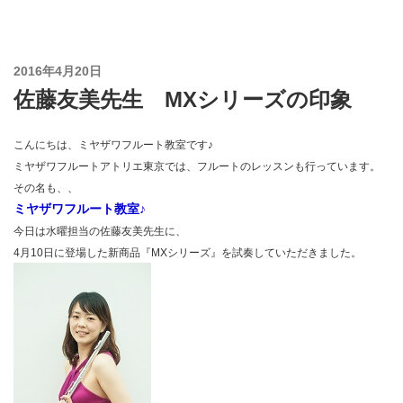
コ
ン
テ
投
2016年4月20日
ン
稿
佐藤友美先生 MXシリーズの印象
ツ
日:
へ
ス
こんにちは、ミヤザワフルート教室です♪
キ
ミヤザワフルートアトリエ東京では、フルートのレッスンも行っています。
ッ
その名も、、
プ
ミヤザワフルート教室♪
今日は水曜担当の佐藤友美先生に、
4月10日に登場した新商品『MXシリーズ』を試奏していただきました。