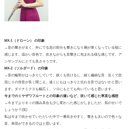
MX-1（ドローン） の印象
→音の響きが太く、外にでる息の部分も響きになり層が厚くなっている様に
感じます。温かい音色で、吹きながらも音響きに包まれる様な感じです。ア
ンサンブルにとても良さそうです。
MX-2（ソルダード） の印象
→音の輪郭がはっきりしていて、鋭くも吹けるし、細く繊細な音、近くで息
混じりの倍音が良く聞こえ、遠くにもはっきりと伝わる音ではないかと思い
ます。ダイナミクスも幅広く、ソロにもとても向いていると思います。
今までのミヤザワフルートとの印象の違いなど、吹いて感じた率直な感想
→今までよりキィの掴み具合も少し変わった感じがしましたが、気のせいで
しょうか？(笑)
私は今まで吹かせていただいた中で一番吹きやすく、響きも太いので色々な
音、表現ができるのではと思います。