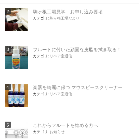
駒ヶ根工場見学 お申し込み要項
カテゴリ:
駒ヶ根工場だより
フルートに付いた頑固な皮脂を拭き取る！
カテゴリ:
リペア室通信
楽器を綺麗に保つ マウスピースクリーナー
カテゴリ:
リペア室通信
これからフルートを始める方へ
カテゴリ:
お知らせ