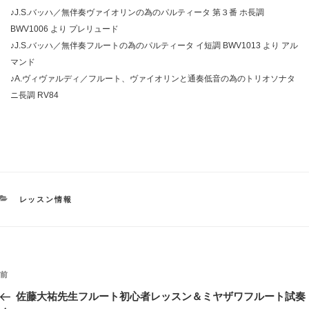
♪J.S.バッハ／無伴奏ヴァイオリンの為のパルティータ 第３番 ホ長調
BWV1006 より プレリュード
♪J.S.バッハ／無伴奏フルートの為のパルティータ イ短調 BWV1013 より アル
マンド
♪A.ヴィヴァルディ／フルート、ヴァイオリンと通奏低音の為のトリオソナタ
ニ長調 RV84
カ
レッスン情報
テ
ゴ
リ
ー
投
過
前
稿
去
佐藤大祐先生フルート初心者レッスン＆ミヤザワフルート試奏
ナ