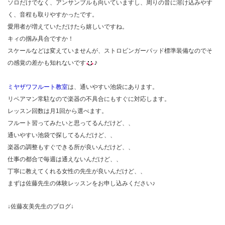
ソロだけでなく、アンサンブルも向いていますし、周りの音に溶け込みやす
く、音程も取りやすかったです。
愛用者が増えていただけたら嬉しいですね。
キィの掴み具合ですか！
スケールなどは変えていませんが、ストロビンガーパッド標準装備なのでそ
♪
の感覚の差かも知れないです
ミヤザワフルート教室
は、通いやすい池袋にあります。
リペアマン常駐なので楽器の不具合にもすぐに対応します。
レッスン回数は月1回から選べます。
フルート習ってみたいと思ってるんだけど、、
通いやすい池袋で探してるんだけど、、
楽器の調整もすぐできる所が良いんだけど、、
仕事の都合で毎週は通えないんだけど、、
丁寧に教えてくれる女性の先生が良いんだけど、、
まずは佐藤先生の体験レッスンをお申し込みください♪
↓佐藤友美先生のブログ↓