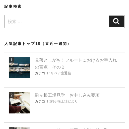
ン
記事検索
検
検
索
索:
人気記事トップ10（直近一週間）
見落としがち！フルートにおけるお手入れ
の盲点 その２
カテゴリ:
リペア室通信
駒ヶ根工場見学 お申し込み要項
カテゴリ:
駒ヶ根工場だより