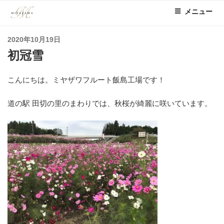
コ
メニュー
ン
テ
投
2020年10月19日
ン
稿
初冠雪
ツ
日:
へ
ス
こんにちは。ミヤザワフルート飯島工場です！
キ
ッ
道の駅 田切の里のまわりでは、秋桜が綺麗に咲いています。
プ