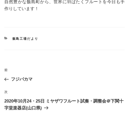
自然豊かな飯島町から、世界に羽ばたくフルートを今日も手
作りしています！
カ
飯島工場だより
テ
ゴ
リ
ー
投
過
前
稿
去
フジバカマ
ナ
の
ビ
投
次
次
稿
ゲ
の
2020年10月24・25日 ミヤザワフルート試奏・調整会＠下関十
投
ー
字堂楽器店(山口県)
稿
シ
ョ