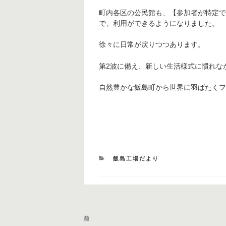
町内各区の公民館も、【参加者が特定
で、利用ができるようになりました。
徐々に日常が戻りつつあります。
第2波に備え、新しい生活様式に慣れな
自然豊かな飯島町から世界に羽ばたく
カ
飯島工場だより
テ
ゴ
リ
ー
投
過
前