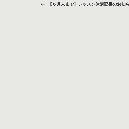
稿
去
【６月末まで】レッスン休講延長のお知
の
ナ
投
ビ
稿
ゲ
ー
シ
ョ
ン