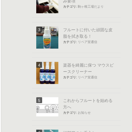
み要項
カテゴリ:
駒ヶ根工場だより
フルートに付いた頑固な皮
脂を拭き取る！
カテゴリ:
リペア室通信
楽器を綺麗に保つ マウスピ
ースクリーナー
カテゴリ:
リペア室通信
これからフルートを始める
方へ
カテゴリ:
お知らせ