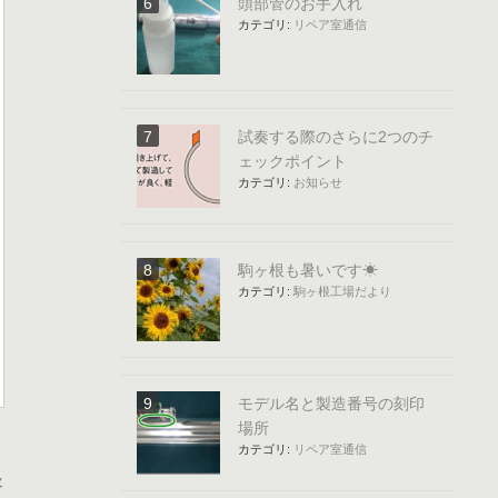
頭部管のお手入れ
カテゴリ:
リペア室通信
試奏する際のさらに2つのチ
ェックポイント
カテゴリ:
お知らせ
駒ヶ根も暑いです☀
カテゴリ:
駒ヶ根工場だより
モデル名と製造番号の刻印
場所
カテゴリ:
リペア室通信
次
次