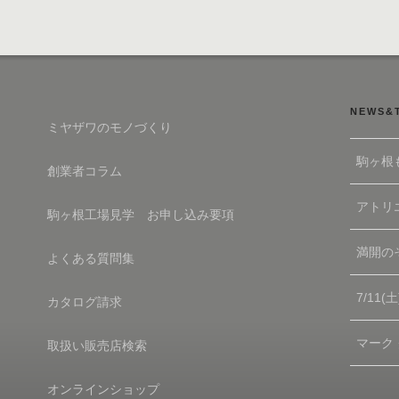
NEWS&
ミヤザワのモノづくり
駒ヶ根
創業者コラム
アトリエ
駒ヶ根工場見学 お申し込み要項
満開の
よくある質問集
7/11
カタログ請求
マーク
取扱い販売店検索
オンラインショップ