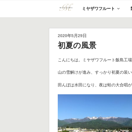
コ
ミヤザワフルート
ン
テ
ン
ツ
へ
投
2020年5月29日
ス
稿
初夏の風景
キ
日:
ッ
プ
こんにちは。ミヤザワフルート飯島工
山の雪解けが進み、すっかり初夏の装
田んぼは水田になり、夜は蛙の大合唱