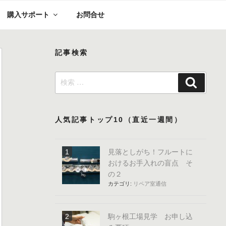
購入サポート
お問合せ
記事検索
検
検
索:
索
人気記事トップ10（直近一週間）
見落としがち！フルートに
おけるお手入れの盲点 そ
の２
カテゴリ:
リペア室通信
駒ヶ根工場見学 お申し込