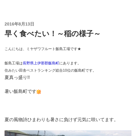
コ
ン
テ
投
2016年8月13日
ン
稿
早く食べたい！～稲の様子～
ツ
日:
へ
ス
こんにちは、ミヤザワフルート飯島工場です★
キ
ッ
飯島工場は
長野県上伊那郡飯島町
にあります。
プ
住みたい田舎ベストランキング総合10位の飯島町です。
夏真っ盛り!!
暑い飯島町です
夏の風物詩ひまわりも暑さに負けず元気に咲いてます。