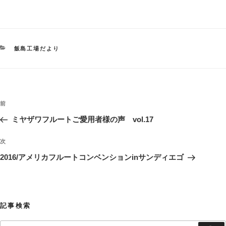
カ
飯島工場だより
テ
ゴ
リ
ー
投
過
前
稿
去
ミヤザワフルートご愛用者様の声 vol.17
ナ
の
ビ
投
次
次
稿
ゲ
の
2016/アメリカフルートコンベンションinサンディエゴ
投
ー
稿
シ
ョ
記事検索
ン