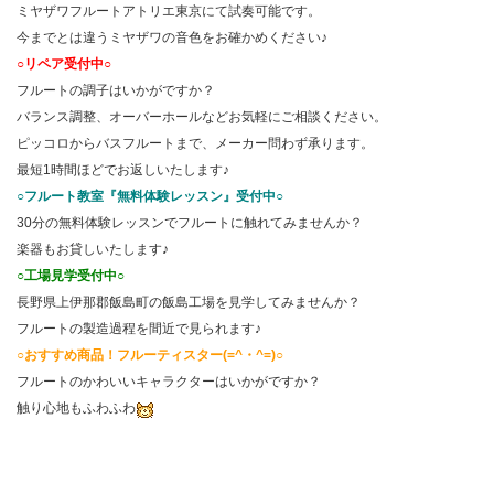
ミヤザワフルートアトリエ東京にて試奏可能です。
今までとは違うミヤザワの音色をお確かめください♪
○リペア受付中○
フルートの調子はいかがですか？
バランス調整、オーバーホールなどお気軽にご相談ください。
ピッコロからバスフルートまで、メーカー問わず承ります。
最短1時間ほどでお返しいたします♪
○フルート教室『無料体験レッスン』受付中○
30分の無料体験レッスンでフルートに触れてみませんか？
楽器もお貸しいたします♪
○工場見学受付中○
長野県上伊那郡飯島町の飯島工場を見学してみませんか？
フルートの製造過程を間近で見られます♪
○おすすめ商品！フルーティスター(=^・^=)○
フルートのかわいいキャラクターはいかがですか？
触り心地もふわふわ