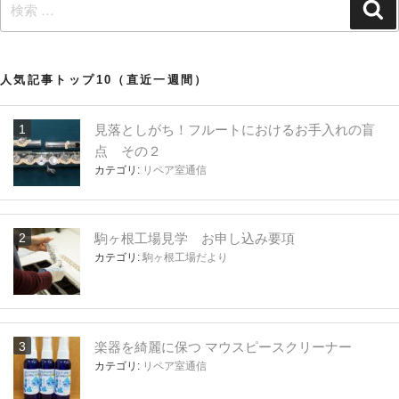
検
検
索
索:
人気記事トップ10（直近一週間）
見落としがち！フルートにおけるお手入れの盲
点 その２
カテゴリ:
リペア室通信
駒ヶ根工場見学 お申し込み要項
カテゴリ:
駒ヶ根工場だより
楽器を綺麗に保つ マウスピースクリーナー
カテゴリ:
リペア室通信