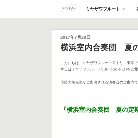
コ
ミヤザワフルート
ン
テ
ン
ツ
へ
投
2017年7月29日
ス
稿
横浜室内合奏団 夏
キ
日:
ッ
プ
こんにちは、ミヤザワフルートアトリエ東京
本日は
ミヤザワフルートSBR Ibuki-REH
をご
佐藤大祐先生
がご出演される演奏会のご案内
『
横浜室内合奏団 夏の定