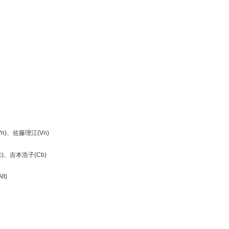
)、佐藤理江(Vn)
)、吉本浩子(Cb)
t)