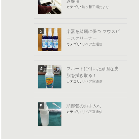
み要項
カテゴリ:
駒ヶ根工場だより
楽器を綺麗に保つ マウスピ
ースクリーナー
カテゴリ:
リペア室通信
フルートに付いた頑固な皮
脂を拭き取る！
カテゴリ:
リペア室通信
頭部管のお手入れ
カテゴリ:
リペア室通信