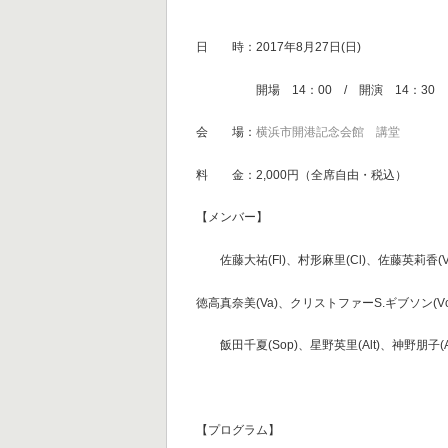
日 時：2017年8月27日(日)
開場 14：00 / 開演 14：30
会 場：
横浜市開港記念会館 講堂
料 金：2,000円（全席自由・税込）
【メンバー】
佐藤大祐(Fl)、村形麻里(Cl)、佐藤英莉香(Vn
徳高真奈美(Va)、クリストファーS.ギブソン(Vc
飯田千夏(Sop)、星野英里(Alt)、神野朋子(Al
【プログラム】