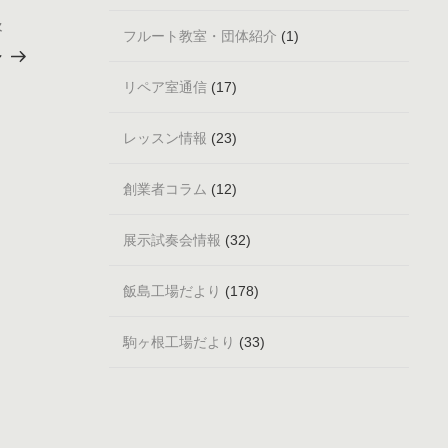
次
次
フルート教室・団体紹介
(1)
の
～
投
リペア室通信
(17)
稿
レッスン情報
(23)
創業者コラム
(12)
展示試奏会情報
(32)
飯島工場だより
(178)
駒ヶ根工場だより
(33)