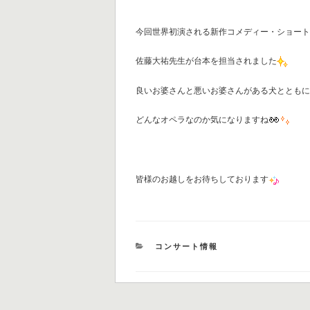
今回世界初演される新作コメディー・ショー
佐藤大祐先生が台本を担当されました
良いお婆さんと悪いお婆さんがある犬ととも
どんなオペラなのか気になりますね
皆様のお越しをお待ちしております
カ
コンサート情報
テ
ゴ
リ
ー