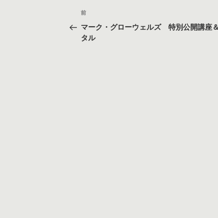
投
過
前
稿
去
マーク・グローウェルズ 特別公開講座
の
ナ
タル
投
ビ
稿
ゲ
ー
シ
ョ
ン