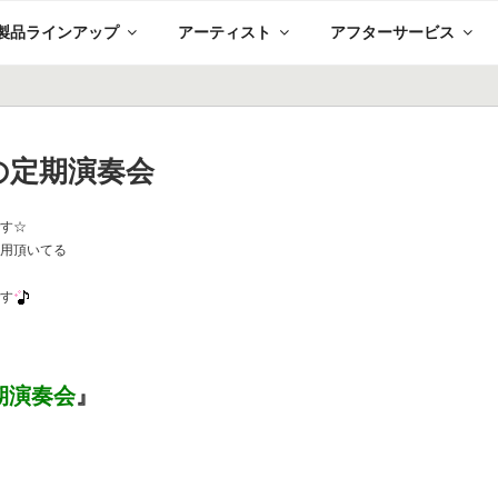
製品ラインアップ
アーティスト
アフターサービス
の定期演奏会
です☆
愛用頂いてる
です
期演奏会
』