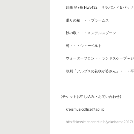
組曲 第7番 Hwv432 サラバンド＆パッサカ
眠りの精・・・ブラームス
秋の歌・・・メンデルスゾーン
鱒・・・シューベルト
ウォーターフロント・ランドスケープ～ジ
歌劇「アルプスの花咲か婆さん」・・・平
【チケットお申し込み・お問い合わせ】
kreismusicoffice@aol.jp
http://classic-concert.info/yokohama2017/