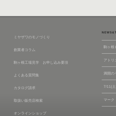
NEWS&
ミヤザワのモノづくり
駒ヶ根
創業者コラム
アトリエ
駒ヶ根工場見学 お申し込み要項
満開の
よくある質問集
7/11
カタログ請求
マーク
取扱い販売店検索
オンラインショップ