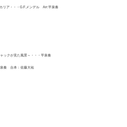
リア・・・G.F.メンデル Arr:平泉奏
ャックが見た風景～・・・平泉奏
泉奏 台本：佐藤大祐