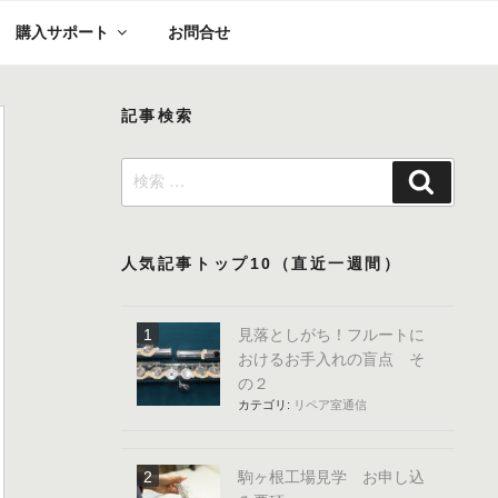
購入サポート
お問合せ
記事検索
検
検
索:
索
人気記事トップ10（直近一週間）
見落としがち！フルートに
おけるお手入れの盲点 そ
の２
カテゴリ:
リペア室通信
駒ヶ根工場見学 お申し込