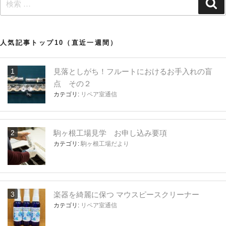
検
索
索:
人気記事トップ10（直近一週間）
見落としがち！フルートにおけるお手入れの盲
点 その２
カテゴリ:
リペア室通信
駒ヶ根工場見学 お申し込み要項
カテゴリ:
駒ヶ根工場だより
楽器を綺麗に保つ マウスピースクリーナー
カテゴリ:
リペア室通信