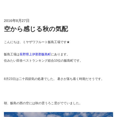
コ
ン
テ
投
2016年8月27日
ン
稿
空から感じる秋の気配
ツ
日:
へ
ス
こんにちは、ミヤザワフルート飯島工場です★
キ
ッ
飯島工場は
長野県上伊那郡飯島町
にあります。
プ
住みたい田舎ベストランキング総合10位の飯島町です。
8月23日は二十四節気の処暑でした。 暑さが落ち着く時期だそうです。
朝、飯島の西の空には秋の雲うろこ雲がでていました。