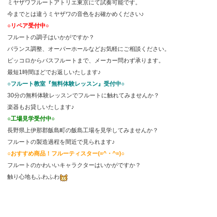
ミヤザワフルートアトリエ東京にて試奏可能です。
今までとは違うミヤザワの音色をお確かめください♪
○リペア受付中○
フルートの調子はいかがですか？
バランス調整、オーバーホールなどお気軽にご相談ください。
ピッコロからバスフルートまで、メーカー問わず承ります。
最短1時間ほどでお返しいたします♪
○フルート教室『無料体験レッスン』受付中○
30分の無料体験レッスンでフルートに触れてみませんか？
楽器もお貸しいたします♪
○工場見学受付中○
長野県上伊那郡飯島町の飯島工場を見学してみませんか？
フルートの製造過程を間近で見られます♪
○おすすめ商品！フルーティスター(=^・^=)○
フルートのかわいいキャラクターはいかがですか？
触り心地もふわふわ