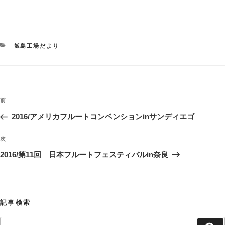
カ
飯島工場だより
テ
ゴ
リ
ー
投
過
前
稿
去
2016/アメリカフルートコンベンションinサンディエゴ
ナ
の
ビ
投
次
次
稿
ゲ
の
2016/第11回 日本フルートフェスティバルin奈良
投
ー
稿
シ
ョ
記事検索
ン
検