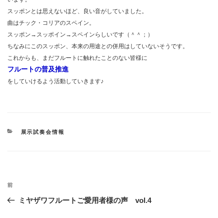
スッポンとは思えないほど、良い音がしていました。
曲はチック・コリアのスペイン。
スッポン→スッポイン→スペインらしいです（＾＾；）
ちなみにこのスッポン、本来の用途との併用はしていないそうです。
これからも、まだフルートに触れたことのない皆様に
フルートの普及推進
をしていけるよう活動していきます♪
カ
展示試奏会情報
テ
ゴ
リ
ー
投
過
前
稿
去
ミヤザワフルートご愛用者様の声 vol.4
ナ
の