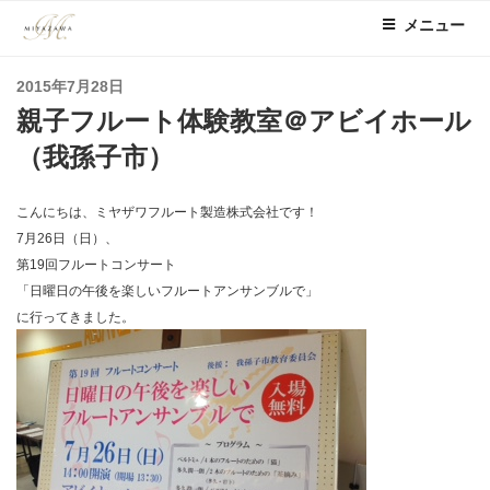
コ
メニュー
ン
テ
投
2015年7月28日
ン
稿
親子フルート体験教室＠アビイホール
ツ
日:
へ
（我孫子市）
ス
キ
こんにちは、ミヤザワフルート製造株式会社です！
ッ
7月26日（日）、
プ
第19回フルートコンサート
「日曜日の午後を楽しいフルートアンサンブルで」
に行ってきました。