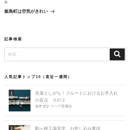
ビ
投
次
次
稿
ゲ
の
飯島町は空気がきれい
投
ー
稿
シ
ョ
記事検索
ン
検
検
索
索:
人気記事トップ10（直近一週間）
見落としがち！フルートにおけるお手入れ
の盲点 その２
カテゴリ:
リペア室通信
駒ヶ根工場見学 お申し込み要項