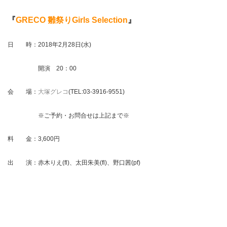
『
GRECO 雛祭りGirls Selection
』
日 時：2018年2月28日(水)
開演 20：00
会 場：
大塚グレコ
(TEL:03-3916-9551
)
※ご予約・お問合せは上記まで※
料 金：3,600円
出 演：赤木りえ(fl)、太田朱美(fl)、野口茜(pf)