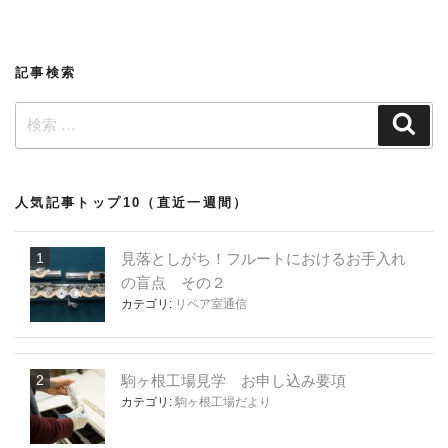
稿
シ
ョ
記事検索
ン
検
検
索
索:
人気記事トップ10（直近一週間）
見落としがち！フルートにおけるお手入れ
の盲点 その２
カテゴリ:
リペア室通信
駒ヶ根工場見学 お申し込み要項
カテゴリ:
駒ヶ根工場だより