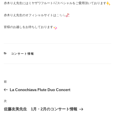
赤木りえ先生にはミヤザワフルート
AZ
スペシャルをご愛用頂いております
赤木りえ先生のオフィシャルサイトは
こちら
皆様のお越しをお待ちしております
カ
コンサート情報
テ
ゴ
リ
ー
投
過
前
稿
去
La Conochiava Flute Duo Concert
ナ
の
ビ
投
次
次
稿
ゲ
の
佐藤友美先生 1月・2月のコンサート情報
投
ー