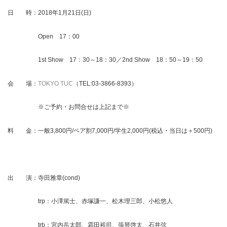
日 時：2018年1月21日(日)
Open 17：00
1st Show 17：30～18：30／2nd Show 18：50～19：50
会 場：
TOKYO TUC
（TEL:03-3866-8393）
※ご予約・お問合せは上記まで※
料 金：一般3,800円/ペア割7,000円/学生2,000円(税込・当日は＋500円)
出 演：寺田雅章(cond)
trp：小澤篤士、赤塚謙一、松木理三郎、小松悠人
trb：宮内岳太郎、霜田裕司、張替啓太、石井弦