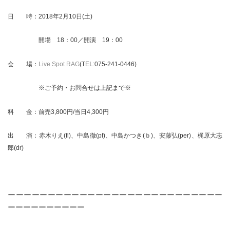
日 時：2018年2月10日(土)
開場 18：00／開演 19：00
会 場：
Live Spot RAG
(TEL:075-241-0446
)
※ご予約・お問合せは上記まで※
料 金：前売3,800円/当日4,300円
出 演：赤木りえ(fl)、中島徹(pf)、中島かつき(ｂ)、安藤弘(per)、梶原大志
郎(dr)
ーーーーーーーーーーーーーーーーーーーーーーーーーーー
ーーーーーーーーーー