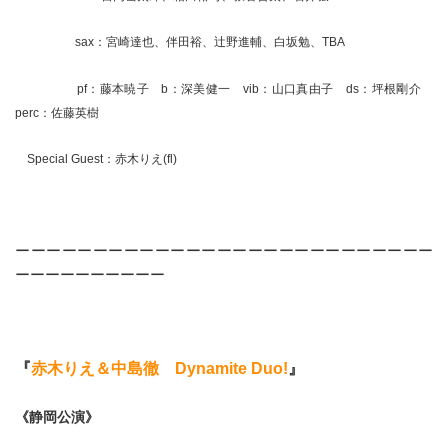
sax：宮崎達也、伴田裕、辻野進輔、白坂勉、TBA
pf：藤本暁子 b：深美健一 vib：山口真由子 ds：坪根剛介
perc：佐藤英樹
Special Guest：赤木りえ(fl)
ーーーーーーーーーーーーーーーーーーーーーーーーーーー
ーーーーーーーーーー
『
赤木りえ＆中島徹 Dynamite Duo!
』
《静岡公演》