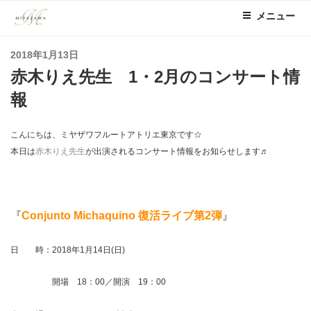
コ
メニュー
ン
テ
投
2018年1月13日
ン
稿
赤木りえ先生 1・2月のコンサート情
ツ
日:
へ
報
ス
キ
こんにちは、ミヤザワフルートアトリエ東京です☆
ッ
本日は
赤木りえ先生
が出演されるコンサート情報をお知らせします♬
プ
『
Conjunto Michaquino 復活ライブ第2弾
』
日 時：2018年1月14日(日)
開場 18：00／開演 19：00