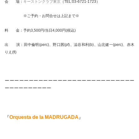
会 場：
キーストンクラブ東京
（TEL:03-6721-1723）
※ご予約・お問合せは上記まで※
料 金：予約3,500円/当日4,000円(税込)
出 演：
田中倫明(perc)、野口茜(pf)、澁谷和利(b)、山北健一(perc)、赤木
りえ(fl)
ーーーーーーーーーーーーーーーーーーーーーーーーーーー
ーーーーーーーーーー
『
Orquesta de la MADRUGADA
』