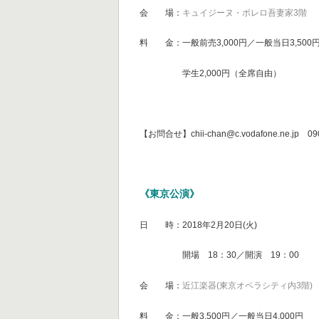
会 場：
キュイジーヌ・ボレロ吾妻家3階
料 金：一般前売3,000円／一般当日3,500
学生2,000円（全席自由）
【お問合せ】chii-chan@c.vodafone.ne.jp 0
《東京公演》
日 時：2018年2月20日(火)
開場 18：30／開演 19：00
会 場：
近江楽器(東京オペラシティ内3階)
料 金：一般3,500円／一般当日4,000円