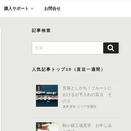
購入サポート
お問合せ
記事検索
検
検
索:
索
人気記事トップ10（直近一週間）
見落としがち！フルートに
おけるお手入れの盲点 そ
の２
カテゴリ:
リペア室通信
駒ヶ根工場見学 お申し込