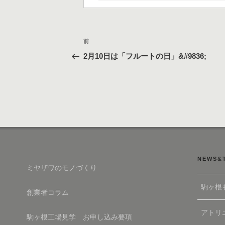
リ
ー
投
過
前
稿
去
2月10日は「フルートの日」&#9836;
の
ナ
投
ビ
稿
ゲ
ー
シ
ョ
ン
NEWS&
ミヤザワのモノづくり
駒ヶ根
創業者コラム
アトリエ
駒ヶ根工場見学 お申し込み要項