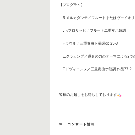
【プログラム】
S.メルカダンテ／フルートまたはヴァイオリ
J.F.フロリッヒ／フルート二重奏ハ短調
F.ラウル／三重奏曲ト長調op.25-3
E.クラカンプ／運命の力のテーマによる2つ
F.ドヴィエンヌ／三重奏曲ホ短調 作品77-2
皆様のお越しをお待ちしております
カ
コンサート情報
テ
ゴ