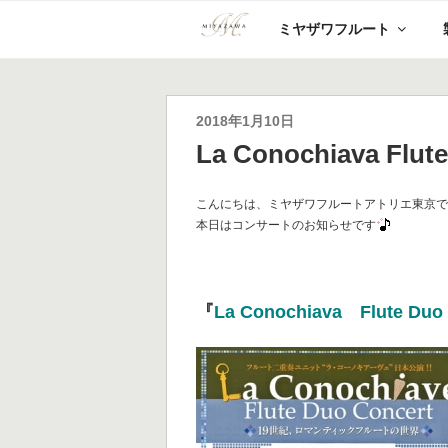
コ
ミヤザワフルート
ン
テ
ン
ツ
へ
投
2018年1月10日
ス
稿
La Conochiava Flut
キ
日:
ッ
プ
こんにちは、ミヤザワフルートアトリエ東京
本日はコンサートのお知らせです
『
La Conochiava Flute Duo 