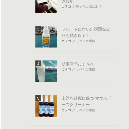
み要項
カテゴリ:
駒ヶ根工場だより
フルートに付いた頑固な皮
脂を拭き取る！
カテゴリ:
リペア室通信
頭部管のお手入れ
カテゴリ:
リペア室通信
楽器を綺麗に保つ マウスピ
ースクリーナー
カテゴリ:
リペア室通信