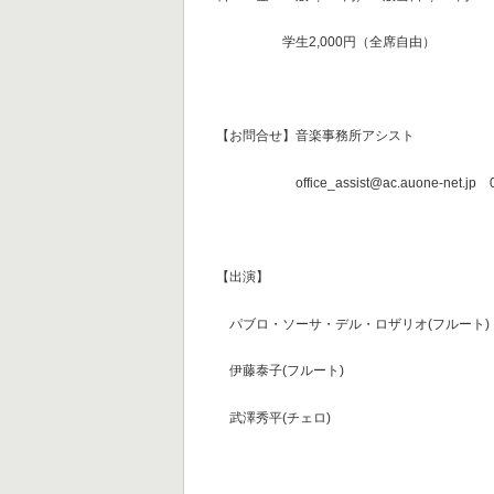
学生2,000円（全席自由）
【お問合せ】音楽事務所アシスト
office_assist@ac.auone-net.jp 0
【出演】
パブロ・ソーサ・デル・ロザリオ(フルート)
伊藤泰子(フルート)
武澤秀平(チェロ)