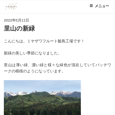
コ
メニュー
ン
テ
投
2022年5月11日
ン
稿
里山の新緑
ツ
日:
へ
ス
こんにちは。ミヤザワフルート飯島工場です！
キ
ッ
新緑の美しい季節になりました。
プ
里山は薄い緑、濃い緑と様々な緑色が混在していてパッチワ
ークの模様のようになっています。