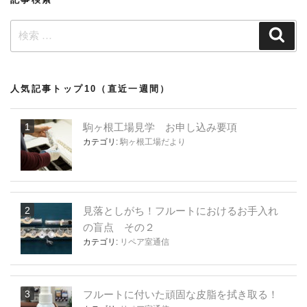
ン
検
検
索
索:
人気記事トップ10（直近一週間）
駒ヶ根工場見学 お申し込み要項
カテゴリ:
駒ヶ根工場だより
見落としがち！フルートにおけるお手入れ
の盲点 その２
カテゴリ:
リペア室通信
フルートに付いた頑固な皮脂を拭き取る！