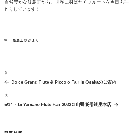
自然豊かな飯島町から、世界に羽ばたくフルートを今日も手
作りしています！
カ
飯島工場だより
テ
ゴ
リ
ー
投
過
前
稿
去
Dolce Grand Flute & Piccolo Fair in Osakaのご案内
ナ
の
ビ
投
次
次
稿
ゲ
の
5/14・15 Yamano Flute Fair 2022＠山野楽器銀座本店
投
ー
稿
シ
ョ
記事検索