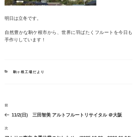
明日は立冬です。
自然豊かな駒ケ根市から、世界に羽ばたくフルートを今日も
手作りしています！
カ
駒ヶ根工場だより
テ
ゴ
リ
ー
投
過
前
稿
去
11/2(日) 三田智美 アルトフルートリサイタル ＠大阪
ナ
の
ビ
投
次
次
稿
ゲ
の