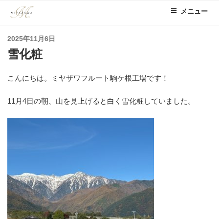
コ
メニュー
ン
テ
投
2025年11月6日
ン
稿
雪化粧
ツ
日:
へ
ス
こんにちは。ミヤザワフルート駒ケ根工場です！
キ
ッ
11月4日の朝、山を見上げると白く雪化粧していました。
プ