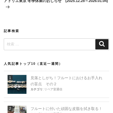
アトリエ東京 冬季休業のおしらせ (2025.12.28～2026.01.04)
投
ー
稿
シ
ョ
ン
記事検索
検
検
索
索:
人気記事トップ10（直近一週間）
見落としがち！フルートにおけるお手入れ
の盲点 その２
カテゴリ:
リペア室通信
フルートに付いた頑固な皮脂を拭き取る！