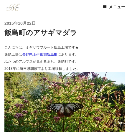
コ
メニュー
ン
テ
投
2015年10月22日
ン
稿
飯島町のアサギマダラ
ツ
日:
へ
ス
こんにちは、ミヤザワフルート飯島工場です★
キ
飯島工場は
長野県上伊那郡飯島町
にあります。
ッ
ふたつのアルプスが見えるまち、飯島町です。
プ
2013年に埼玉県朝霞市より工場移転しました。