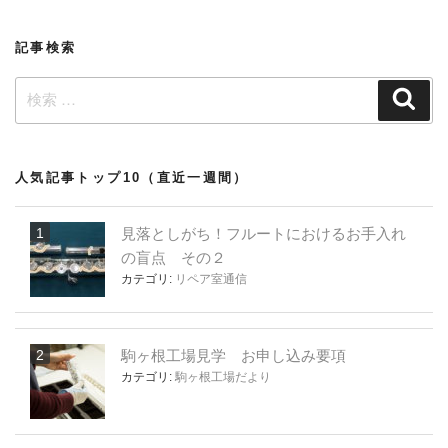
シ
ョ
記事検索
ン
検
検
索
索:
人気記事トップ10（直近一週間）
見落としがち！フルートにおけるお手入れ
の盲点 その２
カテゴリ:
リペア室通信
駒ヶ根工場見学 お申し込み要項
カテゴリ:
駒ヶ根工場だより