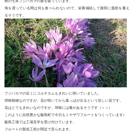
秋の七草フジバカマの蜜を吸っています。
海を渡っている間は何も食べられないので、栄養補給して腹部に脂肪を蓄え
るそうです。
フジバカマの近くにコルチカムもきれいに咲いていました。
球根植物なのですが、花が咲いてから葉っぱが出るという珍しい花です。
花はとてもきれいなのですが、球根には毒があるそうです（＞＜）
このように自然豊かな飯島町で今日もミヤザワフルートをつくっています♪
飯島工場では工場見学を受け付けています。
フルートの製造工程が間近で見られます。