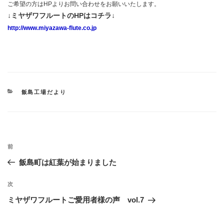
ご希望の方はHPよりお問い合わせをお願いいたします。
↓ミヤザワフルートのHPはコチラ↓
http://www.miyazawa-flute.co.jp
カ
飯島工場だより
テ
ゴ
リ
ー
投
過
前
稿
去
飯島町は紅葉が始まりました
ナ
の
ビ
投
次
次
稿
ゲ
の
ミヤザワフルートご愛用者様の声 vol.7
投
ー
稿