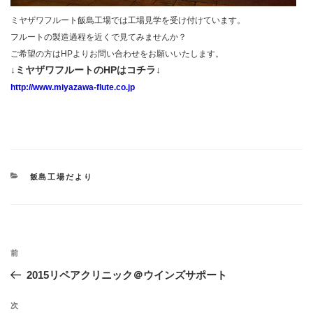
ミヤザワフルート飯島工場では工場見学を受け付けています。
フルートの製造過程を近くで見てみませんか？
ご希望の方はHPよりお問い合わせをお願いいたします。
↓ミヤザワフルートのHPはコチラ↓
http://www.miyazawa-flute.co.jp
カ
飯島工場だより
テ
ゴ
リ
ー
投
過
前
稿
去
2015リペアクリニック＠ウインズサポート
ナ
の
ビ
投
次
次