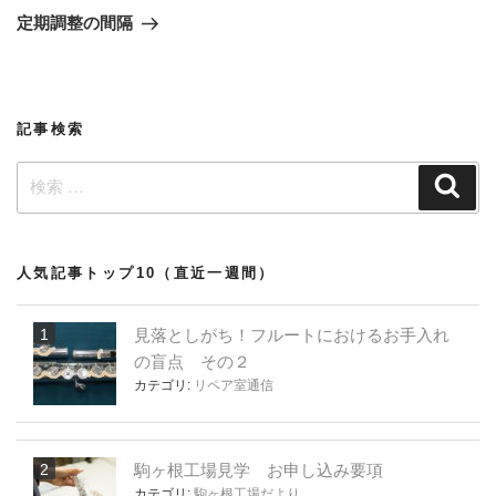
稿
ゲ
の
定期調整の間隔
投
ー
稿
シ
ョ
記事検索
ン
検
検
索
索:
人気記事トップ10（直近一週間）
見落としがち！フルートにおけるお手入れ
の盲点 その２
カテゴリ:
リペア室通信
駒ヶ根工場見学 お申し込み要項
カテゴリ:
駒ヶ根工場だより