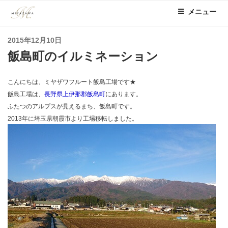
コ
メニュー
ン
テ
投
2015年12月10日
ン
稿
飯島町のイルミネーション
ツ
日:
へ
ス
こんにちは、ミヤザワフルート飯島工場です★
キ
飯島工場は、
長野県上伊那郡飯島町
にあります。
ッ
ふたつのアルプスが見えるまち、飯島町です。
プ
2013年に埼玉県朝霞市より工場移転しました。