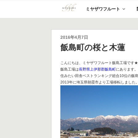
コ
ミヤザワフルート
ン
テ
ン
ツ
へ
投
2016年4月7日
ス
稿
飯島町の桜と木蓮
キ
日:
ッ
プ
こんにちは、ミヤザワフルート飯島工場です
飯島工場は
長野県上伊那郡飯島町
にあります
住みたい田舎ベストランキング総合10位の飯
2013年に埼玉県朝霞市より工場移転しました