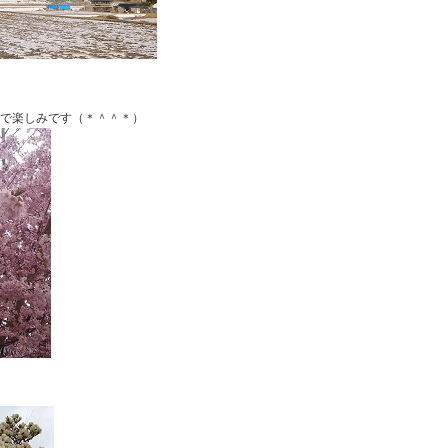
ので楽しみです（＊＾＾＊）
。