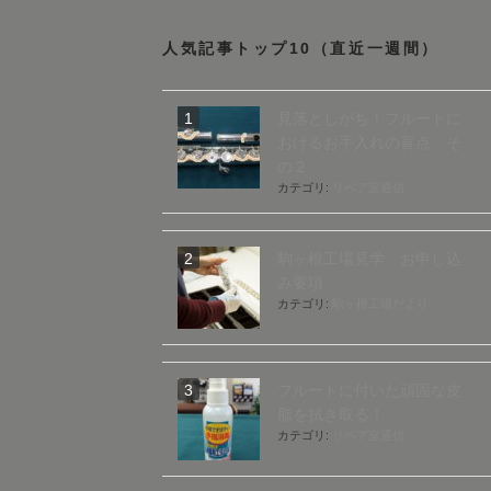
人気記事トップ10（直近一週間）
見落としがち！フルートに
おけるお手入れの盲点 そ
の２
カテゴリ:
リペア室通信
駒ヶ根工場見学 お申し込
み要項
カテゴリ:
駒ヶ根工場だより
フルートに付いた頑固な皮
脂を拭き取る！
カテゴリ:
リペア室通信