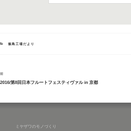
カ
飯島工場だより
テ
ゴ
リ
ー
投
過
前
稿
去
2016/第8回日本フルートフェスティヴァル in 京都
の
ナ
投
ビ
稿
ゲ
ー
シ
ミヤザワのモノづくり
ョ