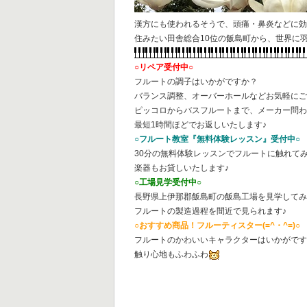
漢方にも使われるそうで、頭痛・鼻炎などに
住みたい田舎総合10位の飯島町から、世界に
○リペア受付中○
フルートの調子はいかがですか？
バランス調整、オーバーホールなどお気軽に
ピッコロからバスフルートまで、メーカー問
最短1時間ほどでお返しいたします♪
○フルート教室『無料体験レッスン』受付中○
30分の無料体験レッスンでフルートに触れて
楽器もお貸しいたします♪
○工場見学受付中○
長野県上伊那郡飯島町の飯島工場を見学して
フルートの製造過程を間近で見られます♪
○おすすめ商品！フルーティスター(=^・^=)○
フルートのかわいいキャラクターはいかがで
触り心地もふわふわ