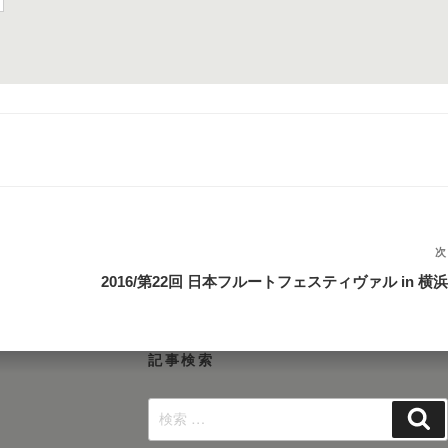
次
2016/第22回 日本フルートフェスティヴァル in 横浜
記事検索
検
検
索:
索