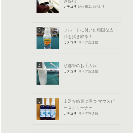
み要項
カテゴリ:
駒ヶ根工場だより
フルートに付いた頑固な皮
脂を拭き取る！
カテゴリ:
リペア室通信
頭部管のお手入れ
カテゴリ:
リペア室通信
楽器を綺麗に保つ マウスピ
ースクリーナー
カテゴリ:
リペア室通信