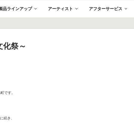
製品ラインアップ
アーティスト
アフターサービス
文化祭～
★
。
島町です。
祭に続き、