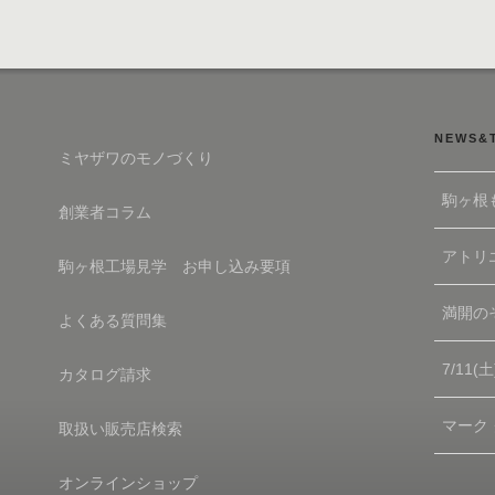
ョ
ン
NEWS&
ミヤザワのモノづくり
駒ヶ根
創業者コラム
アトリエ
駒ヶ根工場見学 お申し込み要項
満開の
よくある質問集
7/11
カタログ請求
マーク
取扱い販売店検索
オンラインショップ