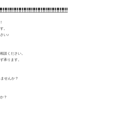
！
です。
さい♪
ご相談ください。
わず承ります。
みませんか？
すか？