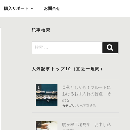
購入サポート
お問合せ
記事検索
検
検
索:
索
人気記事トップ10（直近一週間）
見落としがち！フルートに
おけるお手入れの盲点 そ
の２
カテゴリ:
リペア室通信
駒ヶ根工場見学 お申し込