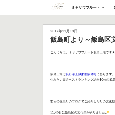
コ
ミヤザワフルート
ン
テ
ン
ツ
へ
投
2017年11月13日
ス
稿
飯島町より～飯島区
キ
日:
ッ
プ
こんにちは、ミヤザワフルート飯島工場です
飯島工場は
長野県上伊那郡飯島町
にあります
住みたい田舎ベストランキング総合10位の飯
前回の飯島町のブログでご紹介した町の文化
11月5日に飯島区の文化祭がありました