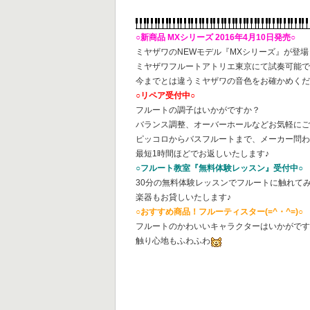
○新商品 MXシリーズ 2016年4月10日発売○
ミヤザワのNEWモデル『MXシリーズ』が登場
ミヤザワフルートアトリエ東京にて試奏可能
今までとは違うミヤザワの音色をお確かめくだ
○リペア受付中○
フルートの調子はいかがですか？
バランス調整、オーバーホールなどお気軽に
ピッコロからバスフルートまで、メーカー問
最短1時間ほどでお返しいたします♪
○フルート教室『無料体験レッスン』受付中○
30分の無料体験レッスンでフルートに触れて
楽器もお貸しいたします♪
○おすすめ商品！フルーティスター(=^・^=)○
フルートのかわいいキャラクターはいかがで
触り心地もふわふわ