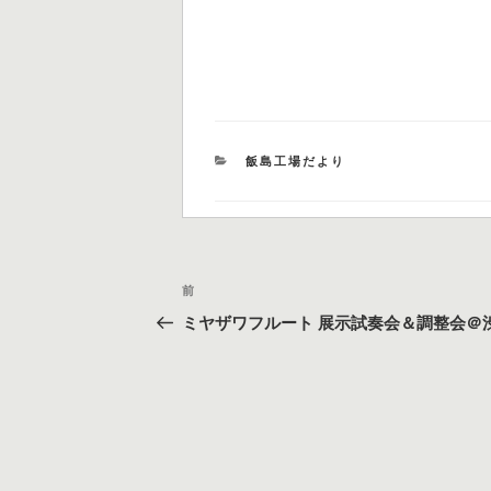
カ
飯島工場だより
テ
ゴ
リ
ー
投
過
前
稿
去
ミヤザワフルート 展示試奏会＆調整会＠
の
ナ
投
ビ
稿
ゲ
ー
シ