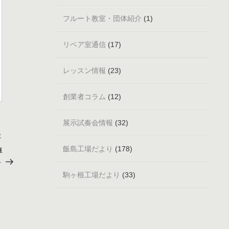
フルート教室・団体紹介
(1)
リペア室通信
(17)
レッスン情報
(23)
創業者コラム
(12)
展示試奏会情報
(32)
次
次
の
飯島工場だより
(178)
悼
投
ト
稿
駒ヶ根工場だより
(33)