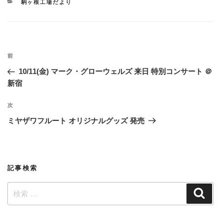
カ
駒ヶ根工場だより
テ
ゴ
リ
ー
投
過
前
稿
去
10/11(金) マーク・グローウェルズ 来日 特別コンサート ＠
ナ
の
新宿
ビ
投
稿
ゲ
次
次
の
ー
ミヤザワフルート オリジナルグッズ 発売
投
シ
稿
ョ
ン
記事検索
検
検
索
索: