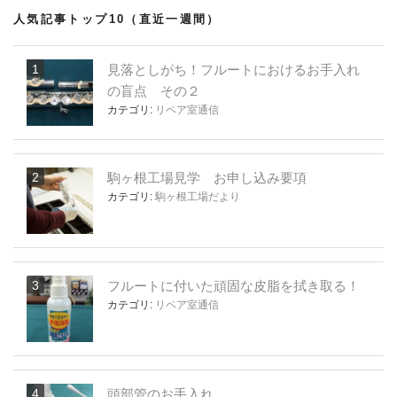
人気記事トップ10（直近一週間）
見落としがち！フルートにおけるお手入れ
の盲点 その２
カテゴリ:
リペア室通信
駒ヶ根工場見学 お申し込み要項
カテゴリ:
駒ヶ根工場だより
フルートに付いた頑固な皮脂を拭き取る！
カテゴリ:
リペア室通信
頭部管のお手入れ