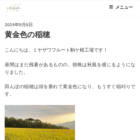
コ
メニュー
ン
テ
投
2024年9月6日
ン
稿
黄金色の稲穂
ツ
日:
へ
ス
こんにちは。ミヤザワフルート駒ケ根工場です！
キ
ッ
昼間はまだ残暑があるものの、朝晩は秋風を感じるようにな
プ
りました。
田んぼの稲穂は頭を垂れて黄金色になり、もうすぐ稲刈りで
す。