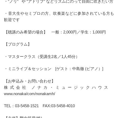
・”ノリ” や “アドリブ” などリズムにのって自由に吹きたい方
・音大生やセミプロの方、吹奏楽などに参加されている方も
歓迎です
【聴講のみ希望の場合】 一般：2,000円／学生：1,000円
【プログラム】
・マスタークラス（受講生2名／1人45分）
・ミニライブ＆セッション [ゲスト：中島徹 (ピアノ）]
【お申込み・お問い合わせ】
株式会社 ノナカ・ミュージックハウス
www.nonaka/com/nonakamh/
TEL：03-5458-1521 FAX:03-5458-4010