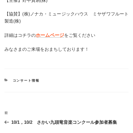
【主催】野中貿易(株)
【協賛】(株)ノナカ・ミュージックハウス ミヤザワフルート
製造(株)
詳細はコチラの
ホームページ
をご覧ください
みなさまのご来場をおまちしております！
カ
コンサート情報
テ
ゴ
リ
ー
投
過
前
稿
去
10/1，10/2 さかい九頭竜音楽コンクール参加者募集
ナ
の