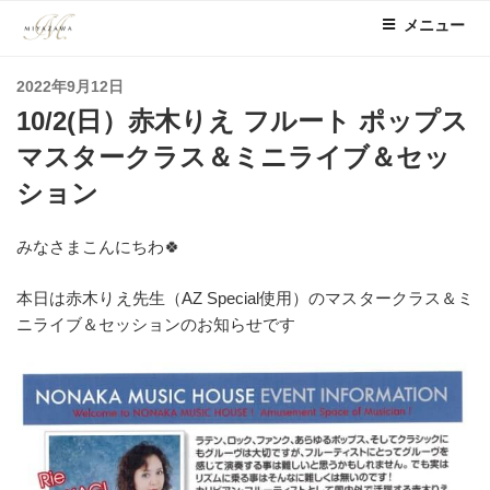
コ
メニュー
ン
テ
投
2022年9月12日
ン
稿
10/2(日）赤木りえ フルート ポップス
ツ
日:
へ
マスタークラス＆ミニライブ＆セッ
ス
ション
キ
ッ
みなさまこんにちわ🍀
プ
本日は赤木りえ先生（AZ Special使用）のマスタークラス＆ミ
ニライブ＆セッションのお知らせです