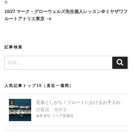
ビ
投
次
次
稿
ゲ
の
10/27 マーク・グローウェルズ先生個人レッスン＠ミヤザワフ
投
ー
ルートアトリエ東京
稿
シ
ョ
ン
記事検索
検
検
索
索:
人気記事トップ10（直近一週間）
見落としがち！フルートにおけるお手入れ
の盲点 その２
カテゴリ:
リペア室通信