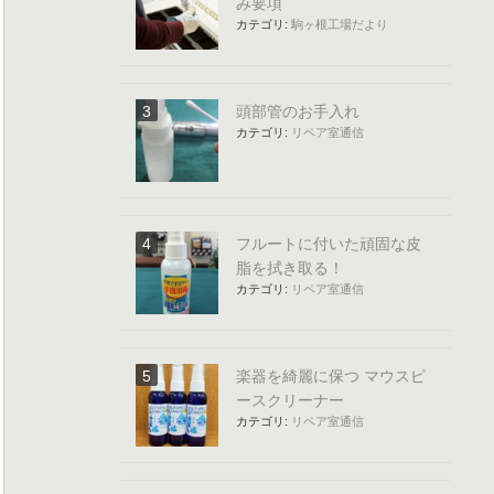
み要項
カテゴリ:
駒ヶ根工場だより
頭部管のお手入れ
カテゴリ:
リペア室通信
フルートに付いた頑固な皮
脂を拭き取る！
カテゴリ:
リペア室通信
楽器を綺麗に保つ マウスピ
ースクリーナー
カテゴリ:
リペア室通信