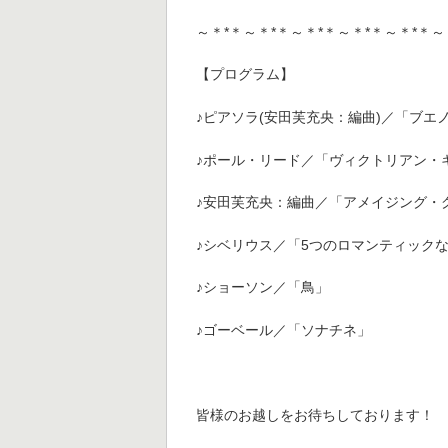
～＊*＊～＊*＊～＊*＊～＊*＊～＊*＊～
【プログラム】
♪ピアソラ(安田芙充央：編曲)／「ブエ
♪ポール・リード／「ヴィクトリアン・
♪安田芙充央：編曲／「アメイジング・
♪シベリウス／「5つのロマンティックな小品 o
♪ショーソン／「鳥」
♪ゴーベール／「ソナチネ」
皆様のお越しをお待ちしております！