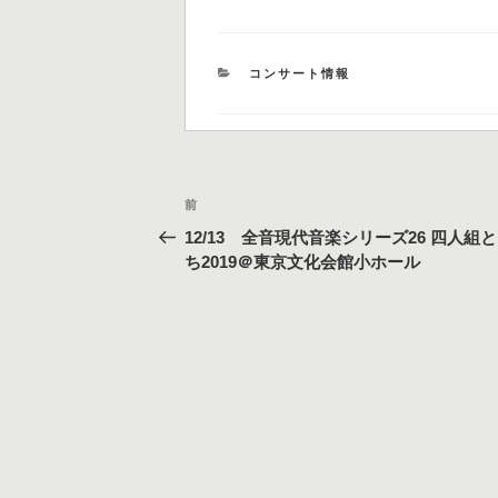
カ
コンサート情報
テ
ゴ
リ
ー
投
過
前
稿
去
12/13 全音現代音楽シリーズ26 四人組
の
ナ
ち2019＠東京文化会館小ホール
投
ビ
稿
ゲ
ー
シ
ョ
ン