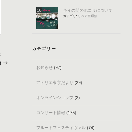
キイの間のホコリについて
カテゴリ:
リペア室通信
カテゴリー
次
次
の
)
投
お知らせ
(97)
稿
アトリエ東京だより
(29)
オンラインショップ
(2)
コンサート情報
(175)
フルートフェスティヴァル
(74)