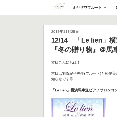
コ
ミヤザワフルート
ン
テ
ン
ツ
へ
投
2019年11月25日
ス
稿
12/14 「Le li
キ
日:
ッ
『冬の贈り物』＠馬
プ
皆様こんにちは！
本日は羽賀紀子先生(フルート)と松尾美涼
知らせです😊
「Le lien」横浜馬車道ピアノサロン