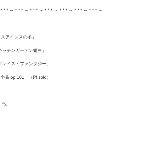
＊*＊～＊*＊～＊*＊～＊*＊～＊*＊～＊*＊～＊*＊～
ノスアイレスの冬」
キッチンガーデン組曲」
グレイス・ファンタジー」
p.101」（Pf solo）
 他