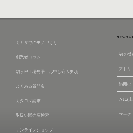
NEWS&
ミヤザワのモノづくり
駒ヶ根
創業者コラム
アトリエ
駒ヶ根工場見学 お申し込み要項
満開の
よくある質問集
7/11
カタログ請求
マーク
取扱い販売店検索
オンラインショップ