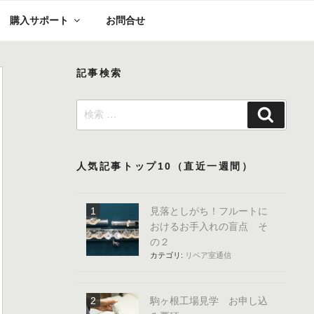
購入サポート
お問合せ
記事検索
検
検
索:
索
人気記事トップ10（直近一週間）
見落としがち！フルートに
おけるお手入れの盲点 そ
の２
カテゴリ:
リペア室通信
駒ヶ根工場見学 お申し込