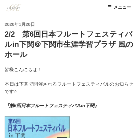
コ
メニュー
ン
テ
投
2020年1月20日
ン
稿
2/2 第6回日本フルートフェスティバ
ツ
日:
へ
ルin下関＠下関市生涯学習プラザ 風の
ス
ホール
キ
ッ
皆様こんにちは！
プ
本日は下関で開催されるフルートフェスティバルのお知らせ
です⭐
『第6回日本フルートフェスティバルin下関』