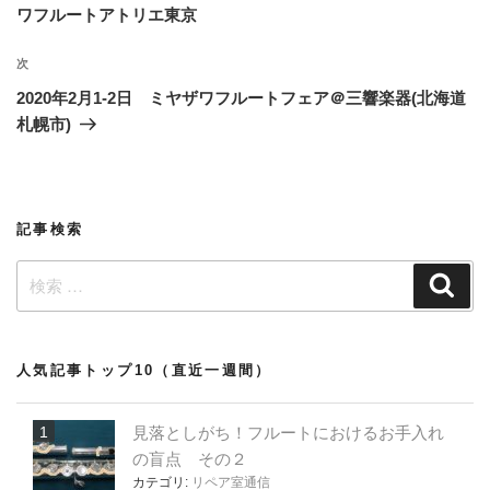
ナ
の
ワフルートアトリエ東京
ビ
投
稿
ゲ
次
次
の
ー
2020年2月1-2日 ミヤザワフルートフェア＠三響楽器(北海道
投
札幌市)
シ
稿
ョ
ン
記事検索
検
検
索
索:
人気記事トップ10（直近一週間）
見落としがち！フルートにおけるお手入れ
の盲点 その２
カテゴリ:
リペア室通信