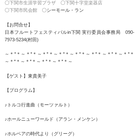
〇
下関市生涯学習プラザ
〇
下関十字堂楽器店
〇
下関市民会館
〇シーモール・ラン
【お問合せ】
日本フルートフェスティバルin下関 実行委員会事務局 090-
7973-5234(村田)
～＊*＊～＊*＊～＊*＊～＊*＊～＊*＊～＊*＊～＊*＊～＊*＊
～＊*＊～＊*＊～＊*＊～＊*＊～
【ゲスト】東貴美子
【プログラム】
♪トルコ行進曲（モーツァルト）
♪ホールニューワールド（アラン・メンケン）
♪ホルベアの時代より（グリーグ）