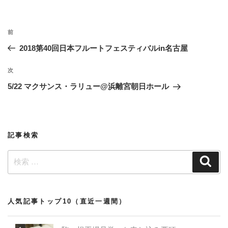
リ
ー
投
過
前
稿
去
2018第40回日本フルートフェスティバルin名古屋
ナ
の
ビ
投
次
次
稿
ゲ
の
5/22 マクサンス・ラリュー@浜離宮朝日ホール
投
ー
稿
シ
ョ
記事検索
ン
検
検
索
索:
人気記事トップ10（直近一週間）