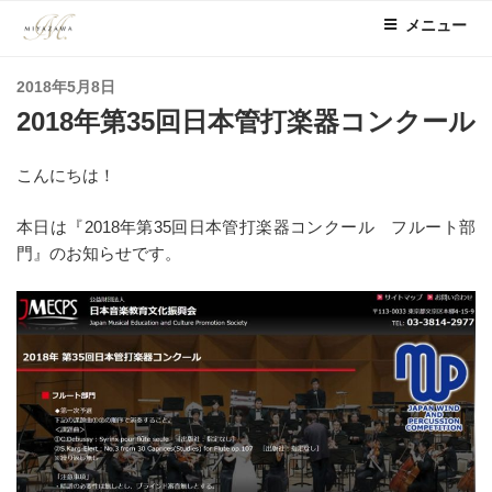
コ
メニュー
ン
テ
投
2018年5月8日
ン
稿
2018年第35回日本管打楽器コンクール
ツ
日:
へ
ス
こんにちは！
キ
ッ
本日は『2018年第35回日本管打楽器コンクール フルート部
プ
門』のお知らせです。