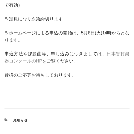
で有効）
※定員になり次第締切ります
※ホームページによる申込の開始は、5月8日(火)14時からとな
ります。
申込方法や課題曲等、申し込みにつきましては、
日本管打楽
器コンクールのHP
をご覧ください。
皆様のご応募お待ちしております。
カ
お知らせ
テ
ゴ