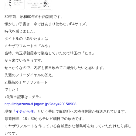
30年前、昭和60年の社内新聞です。
懐かしい手書き、今ではあまり使わないB4サイズ。
時代を感じました。
タイトルの『みやたま』は
ミヤザワフルートの『みや』
当時、埼玉県朝霞市で製造していたので埼玉の『たま』
から来ているそうです。
せっかくなので、内容も後日改めてご紹介したいと思います。
先週のフリーダイヤルの答え。
2.最高のミヤザワフルート
でした！
↓先週の記事はコチラ↓
http://miyazawa-fl.jugem.jp/?day=20150908
現在
『イチから住』
という番組で飯島町への移住体験が放送されています。
毎週日曜、18：30からテレビ朝日での放送です。
ミヤザワフルートを作っている自然豊かな飯島町を知っていただけたら嬉し
いです。