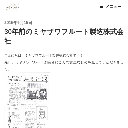
コ
メニュー
ン
テ
投
2015年9月15日
ン
稿
30年前のミヤザワフルート製造株式会
ツ
日:
へ
社
ス
キ
こんにちは、ミヤザワフルート製造株式会社です！
ッ
先日、ミヤザワフルート創業者にこんな貴重なものを見せていただきまし
プ
た。