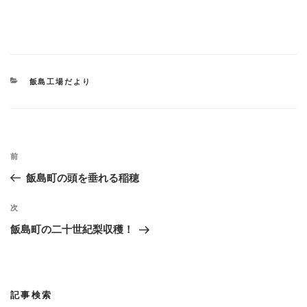
カ
飯島工場だより
テ
ゴ
リ
ー
投
過
前
稿
去
飯島町の頭を垂れる稲穂
ナ
の
ビ
投
次
次
稿
ゲ
の
飯島町の二十世紀梨収穫！
投
ー
稿
シ
ョ
記事検索
ン