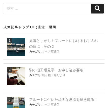
検
検
索
索:
人気記事トップ10（直近一週間）
見落としがち！フルートにおけるお手入れ
の盲点 その２
カテゴリ:
リペア室通信
駒ヶ根工場見学 お申し込み要項
カテゴリ:
駒ヶ根工場だより
フルートに付いた頑固な皮脂を拭き取る！
カテゴリ:
リペア室通信