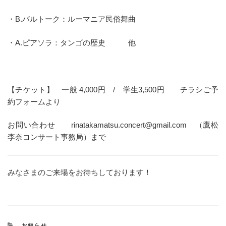
・B.バルトーク：ルーマニア民俗舞曲
・A.ピアソラ：タンゴの歴史 他
【チケット】 一般 4,000円 / 学生3,500円 チラシご予
約フォームより
お問い合わせ rinatakamatsu.concert@gmail.com （鷹松
李奈コンサート事務局）まで
みなさまのご来場をお待ちしております！
カ
お知らせ