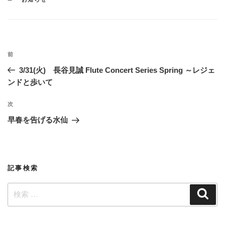
テ
ゴ
リ
ー
投
過
前
稿
去
3/31(火) 長谷見誠 Flute Concert Series Spring ～レジェ
ナ
の
ンドと歩いて
ビ
投
稿
ゲ
次
次
の
ー
早春を告げる水仙
投
シ
稿
ョ
ン
記事検索
検
検
索
索: