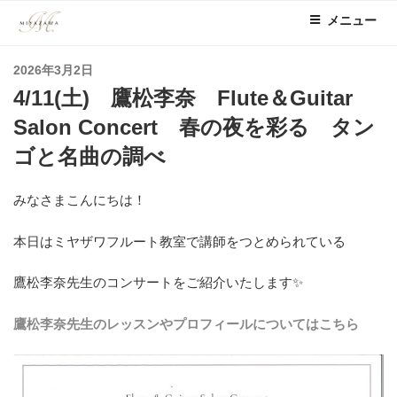
コ
メニュー
ン
テ
投
2026年3月2日
ン
稿
4/11(土) 鷹松李奈 Flute＆Guitar
ツ
日:
へ
Salon Concert 春の夜を彩る タン
ス
ゴと名曲の調べ
キ
ッ
みなさまこんにちは！
プ
本日はミヤザワフルート教室で講師をつとめられている
鷹松李奈先生のコンサートをご紹介いたします✨
鷹松李奈先生のレッスンやプロフィールについてはこちら