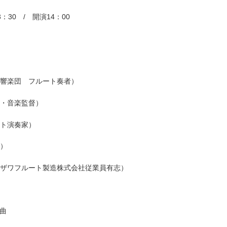
：30 / 開演14：00
交響楽団 フルート奏者）
家・音楽監督）
ント演奏家）
演）
ヤザワフルート製造株式会社従業員有志）
曲