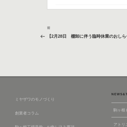
ゴ
リ
ー
投
過
前
稿
去
【2月28日 棚卸に伴う臨時休業のおしら
の
ナ
投
ビ
稿
ゲ
ー
シ
ョ
ン
NEWS&
ミヤザワのモノづくり
駒ヶ根
創業者コラム
アトリエ
駒ヶ根工場見学 お申し込み要項