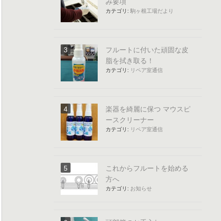
み要項
カテゴリ:
駒ヶ根工場だより
フルートに付いた頑固な皮
脂を拭き取る！
カテゴリ:
リペア室通信
楽器を綺麗に保つ マウスピ
ースクリーナー
カテゴリ:
リペア室通信
これからフルートを始める
方へ
カテゴリ:
お知らせ