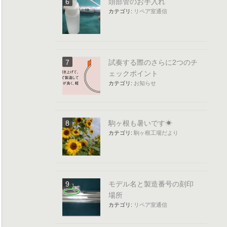
頭部管のお手入れ
カテゴリ:
リペア室通信
試奏する際のさらに2つのチ
ェックポイント
カテゴリ:
お知らせ
駒ヶ根も暑いです☀
カテゴリ:
駒ヶ根工場だより
モデル名と製造番号の刻印
場所
カテゴリ:
リペア室通信