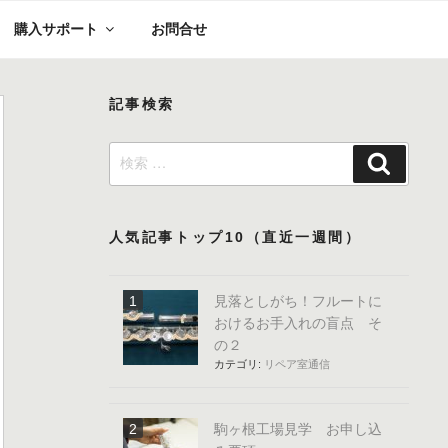
購入サポート
お問合せ
記事検索
検
検
索:
索
人気記事トップ10（直近一週間）
見落としがち！フルートに
おけるお手入れの盲点 そ
の２
カテゴリ:
リペア室通信
駒ヶ根工場見学 お申し込