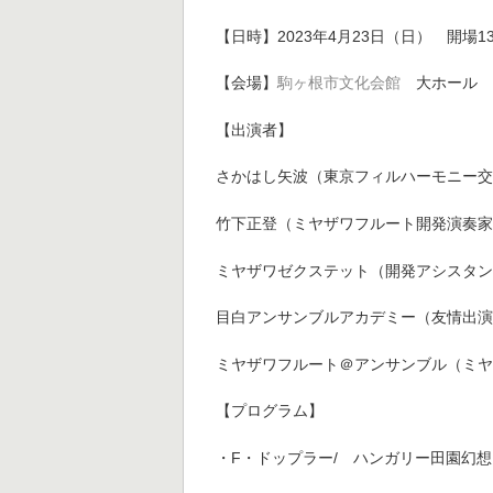
【日時】2023年4月23日（日） 開場13
【会場】
駒ヶ根市文化会館
大ホール
【出演者】
さかはし矢波（東京フィルハーモニー
竹下正登（ミヤザワフルート開発演奏
ミヤザワゼクステット（開発アシスタ
目白アンサンブルアカデミー（友情出
ミヤザワフルート＠アンサンブル（ミ
【プログラム】
・F・ドップラー/ ハンガリー田園幻想