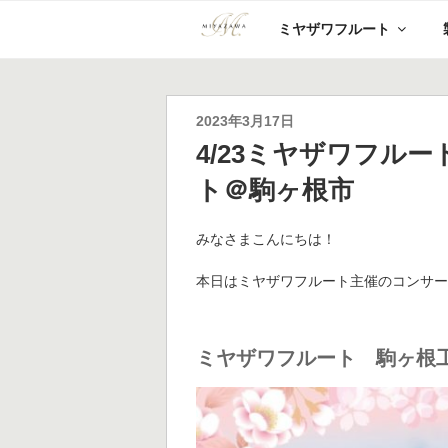
コ
ミヤザワフルート
ン
テ
ン
ツ
へ
投
2023年3月17日
ス
稿
4/23ミヤザワフル
キ
日:
ッ
ト＠駒ヶ根市
プ
みなさまこんにちは！
本日はミヤザワフルート主催のコンサー
ミヤザワフルート 駒ヶ根