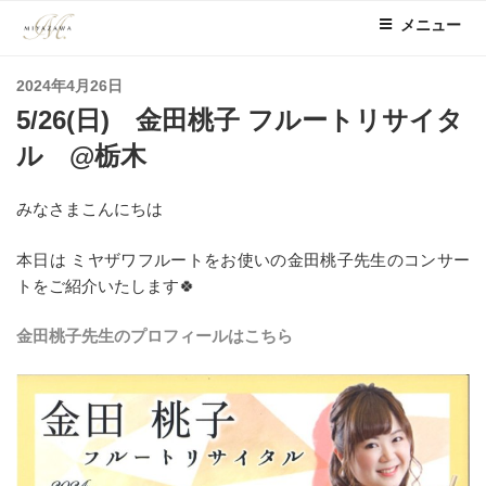
コ
メニュー
ン
テ
投
2024年4月26日
ン
稿
5/26(日) 金田桃子 フルートリサイタ
ツ
日:
へ
ル @栃木
ス
キ
みなさまこんにちは
ッ
プ
本日は ミヤザワフルートをお使いの金田桃子先生のコンサー
トをご紹介いたします🍀
金田桃子先生のプロフィールはこちら