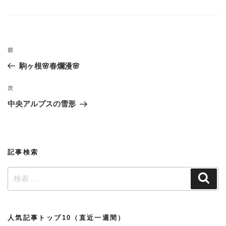
テ
ゴ
リ
ー
投
過
前
稿
去
駒ヶ根🌸春爛漫🌸
ナ
の
ビ
投
次
次
稿
ゲ
の
中央アルプスの雪形
投
ー
稿
シ
ョ
記事検索
ン
検
検
索
索:
人気記事トップ10（直近一週間）