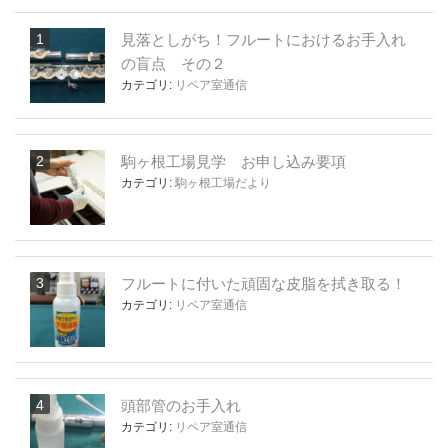
見落としがち！フルートにおけるお手入れ
の盲点 その２
カテゴリ:
リペア室通信
駒ヶ根工場見学 お申し込み要項
カテゴリ:
駒ヶ根工場だより
フルートに付いた頑固な皮脂を拭き取る！
カテゴリ:
リペア室通信
頭部管のお手入れ
カテゴリ:
リペア室通信