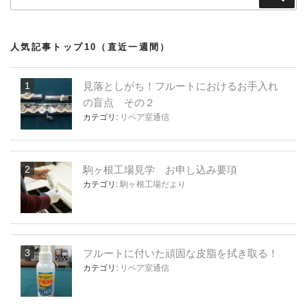
索
索:
人気記事トップ10（直近一週間）
見落としがち！フルートにおけるお手入れ
の盲点 その２
カテゴリ:
リペア室通信
駒ヶ根工場見学 お申し込み要項
カテゴリ:
駒ヶ根工場だより
フルートに付いた頑固な皮脂を拭き取る！
カテゴリ:
リペア室通信