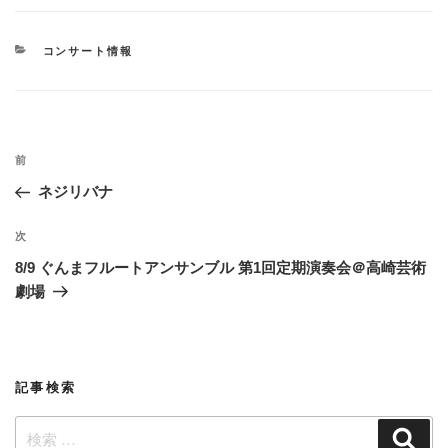
カ
コンサート情報
テ
ゴ
リ
ー
投
過
前
稿
去
ネジリバナ
ナ
の
ビ
投
次
次
稿
ゲ
の
8/9 ぐんまフルートアンサンブル 第1回定期演奏会＠高崎芸術
投
ー
劇場
稿
シ
ョ
ン
記事検索
検
検