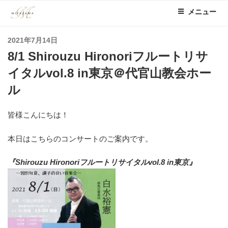
コ
メニュー
ン
テ
投
2021年7月14日
ン
稿
8/1 Shirouzu Hironoriフルートリサ
ツ
日:
へ
イタルvol.8 in東京＠代官山教会ホー
ス
ル
キ
ッ
皆様こんにちは！
プ
本日はこちらのコンサートのご案内です。
『Shirouzu Hironoriフルートリサイタルvol.8 in東京』