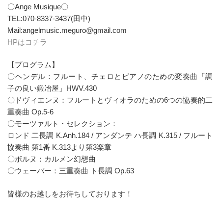
〇Ange Musique〇
TEL:070-8337-3437(田中)
Mail:angelmusic.meguro@gmail.com
HPはコチラ
【プログラム】
〇ヘンデル：フルート、チェロとピアノのための変奏曲「調
子の良い鍛冶屋」HWV.430
〇ドヴィエンヌ：フルートとヴィオラのための6つの協奏的二
重奏曲 Op.5-6
〇モーツァルト・セレクション：
ロンド 二長調 K.Anh.184 / アンダンテ ハ長調 K.315 / フルート
協奏曲 第1番 K.313より第3楽章
〇ボルヌ：カルメン幻想曲
〇ウェーバー：三重奏曲 ト長調 Op.63
皆様のお越しをお待ちしております！