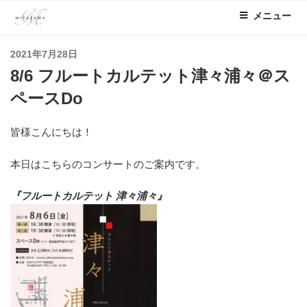
コ
メニュー
ン
テ
投
2021年7月28日
ン
稿
8/6 フルートカルテット津々浦々＠ス
ツ
日:
へ
ペースDo
ス
キ
皆様こんにちは！
ッ
プ
本日はこちらのコンサートのご案内です。
『フルートカルテット 津々浦々
』