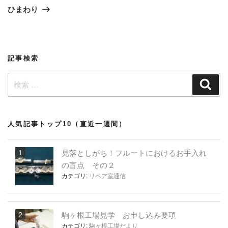
稿
ゲ
の
ひまわり
投
ー
稿
シ
ョ
記事検索
ン
検
検
索
索:
人気記事トップ10（直近一週間）
見落としがち！フルートにおけるお手入れ
の盲点 その２
カテゴリ:
リペア室通信
駒ヶ根工場見学 お申し込み要項
カテゴリ:
駒ヶ根工場だより