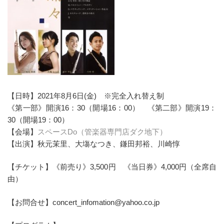
【日時】2021年8月6日(金) ※完全入れ替え制
《第一部》開演16：30（開場16：00） 《第二部》開演19：
30（開場19：00）
【会場】
スペースDo（管楽器専門店ダク地下）
【出演】秋元茉里、大塲なつき、鎌田邦裕、川崎惇
【チケット】《前売り》3,500円 《当日券》4,000円（全席自
由）
【お問合せ】concert_infomation@yahoo.co.jp