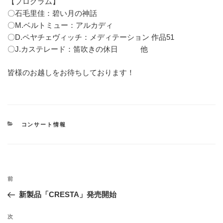
【プログラム】
〇石毛里佳：碧い月の神話
〇M.ベルトミュー：アルカディ
〇D.ペヤチェヴィッチ：メディテーション 作品51
〇J.カステレード：笛吹きの休日 他
皆様のお越しをお待ちしております！
カ
コンサート情報
テ
ゴ
リ
ー
投
過
前
稿
去
新製品「CRESTA」発売開始
ナ
の
ビ
投
次
次