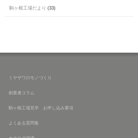
駒ヶ根工場だより
(33)
ミヤザワのモノづくり
創業者コラム
駒ヶ根工場見学 お申し込み要項
よくある質問集