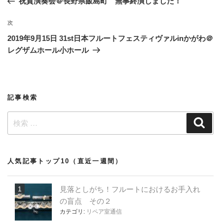
祝賀演奏会＠長野県飯島町 無事終演しました！
ナ
の
ビ
投
次
次
稿
ゲ
の
2019年9月15日 31st日本フルートフェスティヴァルinかがわ＠
投
ー
レグザムホール小ホール
稿
シ
ョ
ン
記事検索
検
検
索
索:
人気記事トップ10（直近一週間）
見落としがち！フルートにおけるお手入れ
の盲点 その２
カテゴリ:
リペア室通信