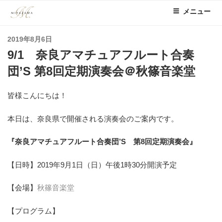
コ
メニュー
ン
テ
投
2019年8月6日
ン
稿
9/1 奈良アマチュアフルート合奏
ツ
日:
へ
団’S 第8回定期演奏会＠秋篠音楽堂
ス
キ
皆様こんにちは！
ッ
プ
本日は、奈良県で開催される演奏会のご案内です。
『奈良アマチュアフルート合奏団’S 第8回定期演奏会』
【日時】2019年9月1日（日）午後1時30分開演予定
【会場】
秋篠音楽堂
【プログラム】