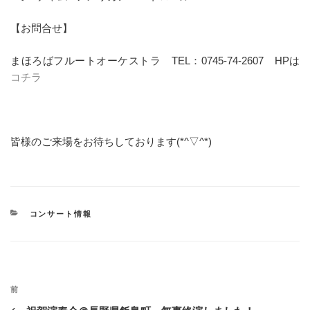
【お問合せ】
まほろばフルートオーケストラ TEL：0745-74-2607 HPは
コチラ
皆様のご来場をお待ちしております(*^▽^*)
カ
コンサート情報
テ
ゴ
リ
ー
投
過
前
稿
去