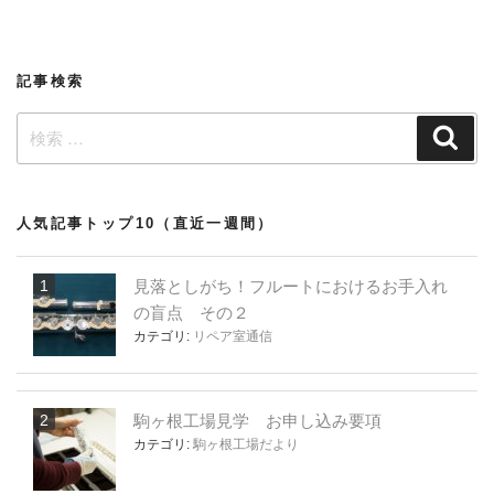
ー
稿
シ
ョ
記事検索
ン
検
検
索
索:
人気記事トップ10（直近一週間）
見落としがち！フルートにおけるお手入れ
の盲点 その２
カテゴリ:
リペア室通信
駒ヶ根工場見学 お申し込み要項
カテゴリ:
駒ヶ根工場だより