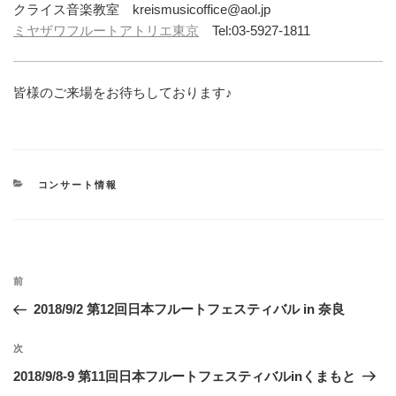
クライス音楽教室 kreismusicoffice@aol.jp
ミヤザワフルートアトリエ東京
Tel:03-5927-1811
皆様のご来場をお待ちしております♪
カ
コンサート情報
テ
ゴ
リ
ー
投
過
前
稿
去
2018/9/2 第12回日本フルートフェスティバル in 奈良
ナ
の
ビ
投
次
次
稿
ゲ
の
2018/9/8-9 第11回日本フルートフェスティバルinくまもと
投