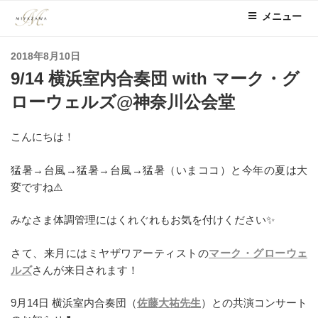
コ
メニュー
ン
テ
投
2018年8月10日
ン
稿
9/14 横浜室内合奏団 with マーク・グ
ツ
日:
へ
ローウェルズ@神奈川公会堂
ス
キ
こんにちは！
ッ
プ
猛暑→台風→猛暑→台風→猛暑（いまココ）と今年の夏は大
変ですね⚠
みなさま体調管理にはくれぐれもお気を付けください✨
さて、来月にはミヤザワアーティストの
マーク・グローウェ
ルズ
さんが来日されます！
9月14日 横浜室内合奏団（
佐藤大祐先生
）との共演コンサート