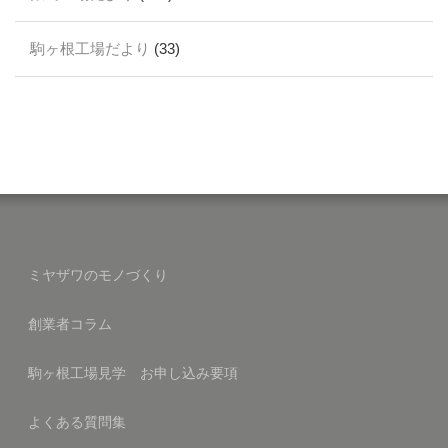
駒ヶ根工場だより
(33)
ミヤザワのモノづくり
創業者コラム
駒ヶ根工場見学 お申し込み要項
よくある質問集