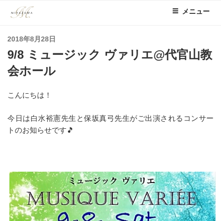
コ
メニュー
ン
テ
投
2018年8月28日
ン
稿
9/8 ミュージック ヴァリエ@代官山教
ツ
日:
へ
会ホール
ス
キ
こんにちは！
ッ
プ
今日は白水裕憲先生と保坂真弓先生がご出演されるコンサー
トのお知らせです🎵