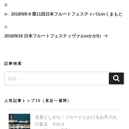
投
過
前
稿
去
2018/9/8-9 第11回日本フルートフェスティバルinくまもと
ナ
の
ビ
投
次
次
稿
ゲ
の
2018/9/16 日本フルートフェスティヴァルinかがわ
投
ー
稿
シ
ョ
記事検索
ン
検
検
索
索:
人気記事トップ10（直近一週間）
見落としがち！フルートにおけるお手入れ
の盲点 その２