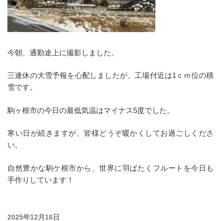
今朝、通勤途上に撮影しました。
三連休の大雪予報を心配しましたが、工場付近は1ｃｍ位の積
雪です。
駒ヶ根市の今日の最低気温はマイナス5度でした。
寒い日が続きますが、皆様どうぞ暖かくしてお過ごしくださ
い。
自然豊かな駒ケ根市から、世界に羽ばたくフルートを今日も
手作りしています！
投
2025年12月16日