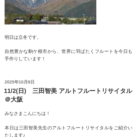
明日は立冬です。
自然豊かな駒ケ根市から、世界に羽ばたくフルートを今日も
手作りしています！
投
2025年10月8日
稿
11/2(日) 三田智美 アルトフルートリサイタル
日:
＠大阪
みなさまこんにちは！
本日は三田智美先生のアルトフルートリサイタルをご紹介い
たします♪