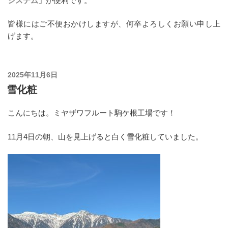
システム」
が便利です。
皆様にはご不便おかけしますが、何卒よろしくお願い申し上
げます。
投
2025年11月6日
稿
雪化粧
日:
こんにちは。ミヤザワフルート駒ケ根工場です！
11月4日の朝、山を見上げると白く雪化粧していました。