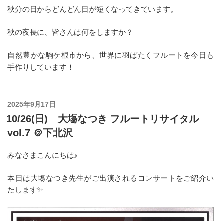
秋分の日からどんどん日が短くなってきています。
秋の夜長に、皆さんは何をしますか？
自然豊かな駒ケ根市から、世界に羽ばたくフルートを今日も
手作りしています！
投
2025年9月17日
稿
10/26(日) 大塲なつき フルートリサイタル
日:
vol.7 ＠下北沢
みなさまこんにちは♪
本日は大塲なつき先生がご出演されるコンサートをご紹介い
たします✨