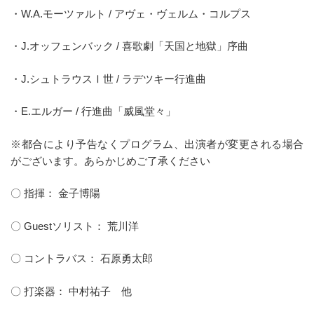
・W.A.モーツァルト / アヴェ・ヴェルム・コルプス
・J.オッフェンバック / 喜歌劇「天国と地獄」序曲
・J.シュトラウスⅠ世 / ラデツキー行進曲
・E.エルガー / 行進曲「威風堂々」
※都合により予告なくプログラム、出演者が変更される場合
がございます。あらかじめご了承ください
〇 指揮： 金子博陽
〇 Guestソリスト： 荒川洋
〇 コントラバス： 石原勇太郎
〇 打楽器： 中村祐子 他