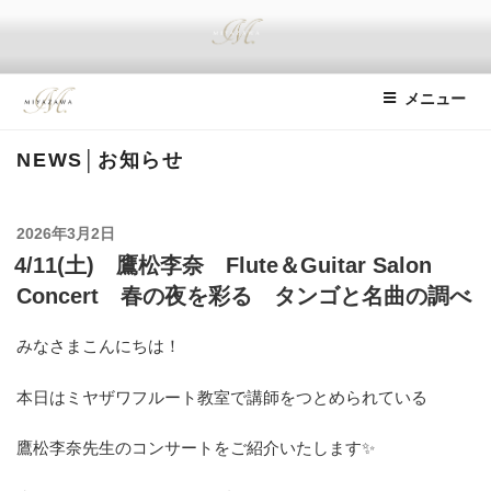
コ
ン
テ
ミヤザワフルート
We deliver happiness with a Miyazawa flute.
ン
メニュー
ツ
へ
NEWS│お知らせ
ス
キ
ッ
投
2026年3月2日
プ
稿
4/11(土) 鷹松李奈 Flute＆Guitar Salon
日:
Concert 春の夜を彩る タンゴと名曲の調べ
みなさまこんにちは！
本日はミヤザワフルート教室で講師をつとめられている
鷹松李奈先生のコンサートをご紹介いたします✨