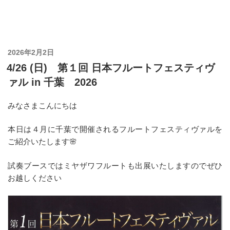
投
2026年2月2日
稿
4/26 (日) 第１回 日本フルートフェスティヴ
日:
ァル in 千葉 2026
みなさまこんにちは
本日は４月に千葉で開催されるフルートフェスティヴァルを
ご紹介いたします🌸
試奏ブースではミヤザワフルートも出展いたしますのでぜひ
お越しください