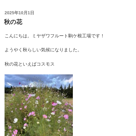
投
2025年10月1日
稿
秋の花
日:
こんにちは。ミヤザワフルート駒ケ根工場です！
ようやく秋らしい気候になりました。
秋の花といえばコスモス