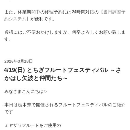
また、休業期間中の修理予約には24時間対応の
【当日調整予
約システム】
が便利です。
皆様にはご不便おかけしますが、何卒よろしくお願い致しま
す。
投
2026年3月18日
稿
4/19(日) とちぎフルートフェスティバル ～さ
日:
かはし矢波と仲間たち～
みなさまこんにちは✨
本日は栃木県で開催されるフルートフェスティバルのご紹介
です
ミヤザワフルートをご使用の