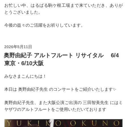
お忙しい中、はるばる駒ケ根工場まで来ていただき、ありが
とうございました。
今後の益々のご活躍をお祈りしています。
投
2026年5月11日
稿
奥野由紀子 アルトフルート リサイタル 6/4
日:
東京・6/10大阪
みなさまこんにちは！
本日は 奥野由紀子先生 のコンサートをご紹介いたします✨
奥野由紀子先生、また大阪公演ご出演の 三田智美先生 にはミ
ヤザワのアルトフルートをご使用いただいております