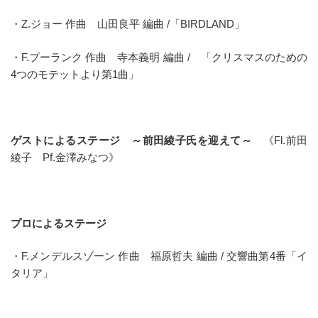
・Z.ジョー 作曲 山田良平 編曲 /「BIRDLAND」
・F.プーランク 作曲 寺本義明 編曲 / 「クリスマスのための
4つのモテットより第1曲」
ゲストによるステージ ～前田綾子氏を迎えて～
《Fl.前田
綾子 Pf.金澤みなつ》
プロによるステージ
・F.メンデルスゾーン 作曲 福原哲夫 編曲 / 交響曲第4番「イ
タリア」