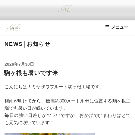
コ
ン
テ
ミヤザワフルート
We deliver happiness with a Miyazawa flute.
ン
メニュー
ツ
へ
NEWS│お知らせ
ス
キ
ッ
投
2026年7月30日
プ
稿
駒ヶ根も暑いです☀
日:
こんにちは！ミヤザワフルート駒ヶ根工場です。
梅雨が明けてから、標高約800メートル弱に位置する駒ヶ根工
場でも暑い日が続いています。
毎日の強い日差しがツラいですが、おかげでひまわりはとて
も元気に咲いています！