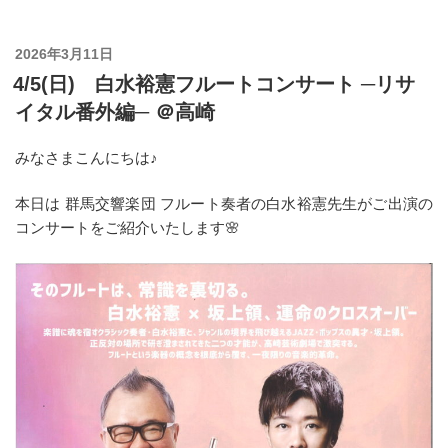
投
2026年3月11日
稿
4/5(日) 白水裕憲フルートコンサート ─リサ
日:
イタル番外編─ ＠高崎
みなさまこんにちは♪
本日は 群馬交響楽団 フルート奏者の白水裕憲先生がご出演の
コンサートをご紹介いたします🌸