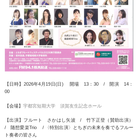
【日時】2026年4月19日(日) 開場 13：30 / 開演 14：
00
【会場】
宇都宮短期大学 須賀友生記念ホール
【出演】フルート さかはし矢波 / 竹下正登（賛助出演）
/ 随想愛楽Trio / 〈特別出演〉とちぎの未来を奏でるフルー
ト奏者の皆さん