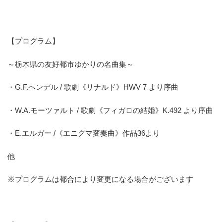
【プログラム】
～栃木県の友好都市ゆかりの名曲集～
・G.F.ヘンデル / 歌劇《リナルド》HWV 7 より序曲
・W.A.モーツァルト / 歌劇《フィガロの結婚》K.492 より序曲
・E.エルガー /《エニグマ変奏曲》作品36より
他
※プログラムは都合により変更になる場合がございます