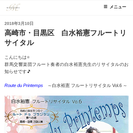
コ
メニュー
ン
テ
投
2018年3月10日
ン
稿
高崎市・目黒区 白水裕憲フルートリ
ツ
日:
へ
サイタル
ス
キ
こんにちは⭐
ッ
群馬交響楽団フルート奏者の白水裕憲先生のリサイタルのお
プ
知らせです🎵
Route du Printemps
～白水裕憲 フルートリサイタル Vol.6 ～