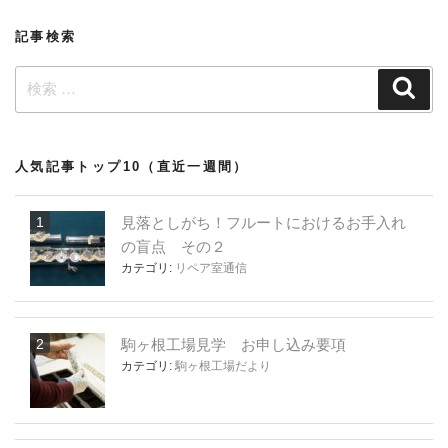
ョ
記事検索
ン
検
検
索
索:
人気記事トップ10（直近一週間）
見落としがち！フルートにおけるお手入れ
の盲点 その２
カテゴリ:
リペア室通信
駒ヶ根工場見学 お申し込み要項
カテゴリ:
駒ヶ根工場だより