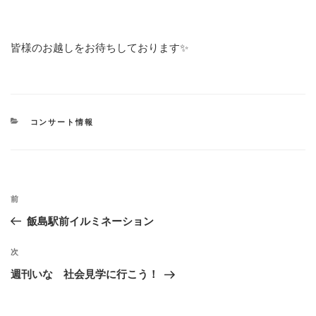
皆様のお越しをお待ちしております✨
カ
コンサート情報
テ
ゴ
リ
ー
投
過
前
稿
去
飯島駅前イルミネーション
ナ
の
ビ
投
次
次
稿
ゲ
の
週刊いな 社会見学に行こう！
投
ー
稿
シ