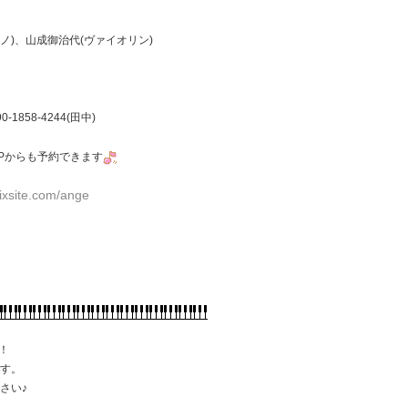
、山成御治代(ヴァイオリン)
58-4244(田中)
Pからも予約できます
.wixsite.com/ange
！
です。
さい♪