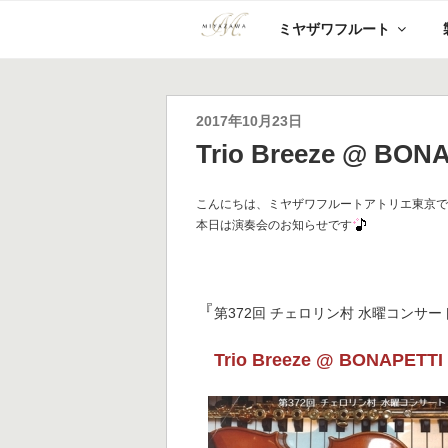
コ
ミヤザワフルート
ン
テ
ン
ツ
へ
投
2017年10月23日
ス
稿
Trio Breeze @ BON
キ
日:
ッ
プ
こんにちは、ミヤザワフルートアトリエ東京
本日は演奏会のお知らせです
『
第372回 チェロリン村 水曜コンサー
Trio Breeze @ BONAPETTI