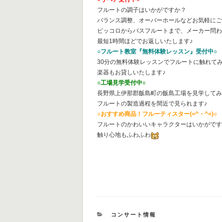
フルートの調子はいかがですか？
バランス調整、オーバーホールなどお気軽に
ピッコロからバスフルートまで、メーカー問
最短1時間ほどでお返しいたします♪
○フルート教室『無料体験レッスン』受付中○
30分の無料体験レッスンでフルートに触れて
楽器もお貸しいたします♪
○工場見学受付中○
長野県上伊那郡飯島町の飯島工場を見学して
フルートの製造過程を間近で見られます♪
○おすすめ商品！フルーティスター(=^・^=)○
フルートのかわいいキャラクターはいかがで
触り心地もふわふわ
カ
コンサート情報