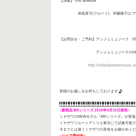
Trio Breeze
【演奏】
保坂真弓(フルート)、伊藤陽子(ピアノ)
【お問合せ・ご予約】アンジェミュジーク 090-18
アンジェミュジークのH
http://soleilartistemusic
皆様のお越しをお待ちしております
○新商品 MXシリーズ 2016年4月10日発売○
ミヤザワのNEWモデル『MXシリーズ』が登場
ミヤザワフルートアトリエ東京にて試奏可能
今までとは違うミヤザワの音色をお確かめくだ
○リペア受付中○