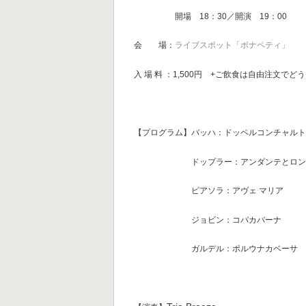
開場 18：30／開演 19：00
会 場：
ライブスポット「ボナペティ」
入 場 料 ：1,500円 +ご飲食は自由注文でど
【プログラム】バッハ：ドッペルコンチャル
ドップラー：アンダンテとロン
ピアソラ：アヴェ マリア
ジョビン：コパカバーナ
ガルデル：ポルウナ