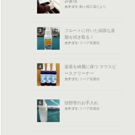
み要項
カテゴリ:
駒ヶ根工場だより
フルートに付いた頑固な皮
脂を拭き取る！
カテゴリ:
リペア室通信
楽器を綺麗に保つ マウスピ
ースクリーナー
カテゴリ:
リペア室通信
頭部管のお手入れ
カテゴリ:
リペア室通信