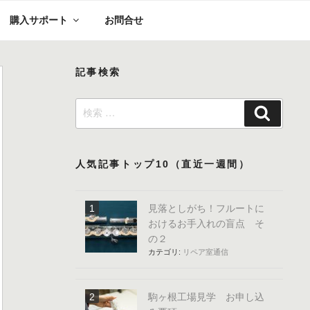
購入サポート
お問合せ
記事検索
検
検
索:
索
人気記事トップ10（直近一週間）
見落としがち！フルートに
おけるお手入れの盲点 そ
の２
カテゴリ:
リペア室通信
駒ヶ根工場見学 お申し込