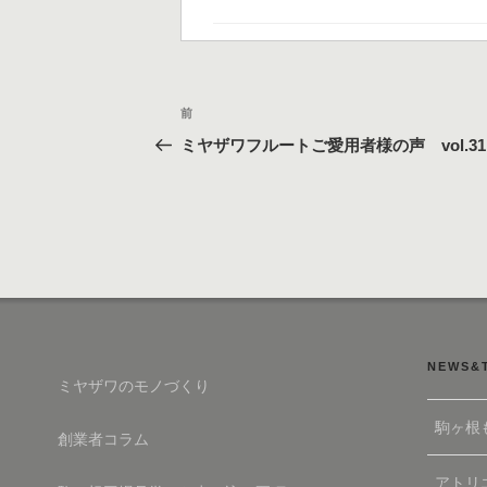
テ
ゴ
リ
ー
投
過
前
稿
去
ミヤザワフルートご愛用者様の声 vol.31
の
ナ
投
ビ
稿
ゲ
ー
シ
ョ
ン
NEWS&
ミヤザワのモノづくり
駒ヶ根
創業者コラム
アトリエ