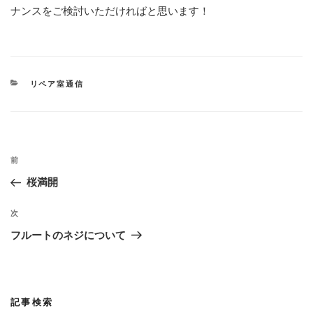
ナンスをご検討いただければと思います！
カ
リペア室通信
テ
ゴ
リ
ー
投
過
前
稿
去
桜満開
ナ
の
ビ
投
次
次
稿
ゲ
の
フルートのネジについて
投
ー
稿
シ
ョ
記事検索
ン