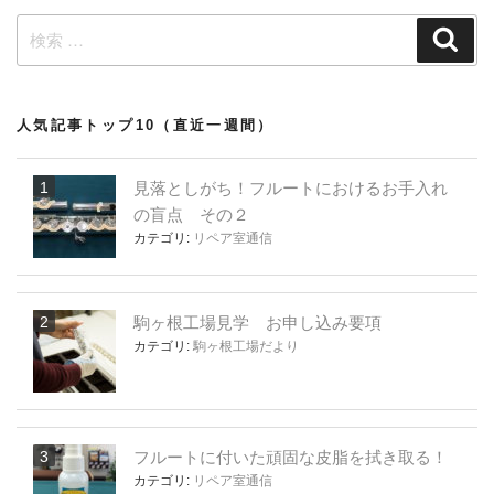
検
検
索
索:
人気記事トップ10（直近一週間）
見落としがち！フルートにおけるお手入れ
の盲点 その２
カテゴリ:
リペア室通信
駒ヶ根工場見学 お申し込み要項
カテゴリ:
駒ヶ根工場だより
フルートに付いた頑固な皮脂を拭き取る！
カテゴリ:
リペア室通信