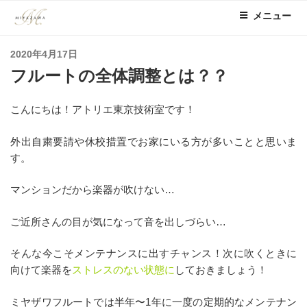
コ
メニュー
ン
テ
投
2020年4月17日
ン
稿
フルートの全体調整とは？？
ツ
日:
へ
ス
こんにちは！アトリエ東京技術室です！
キ
ッ
外出自粛要請や休校措置でお家にいる方が多いことと思いま
プ
す。
マンションだから楽器が吹けない…
ご近所さんの目が気になって音を出しづらい…
そんな今こそメンテナンスに出すチャンス！次に吹くときに
向けて楽器を
ストレスのない状態に
しておきましょう！
ミヤザワフルートでは半年〜1年に一度の定期的なメンテナン