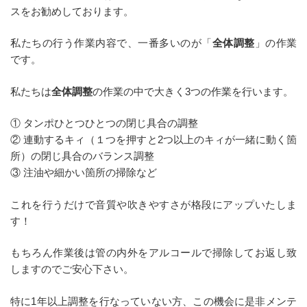
スをお勧めしております。
私たちの行う作業内容で、一番多いのが「
全体調整
」の作業
です。
私たちは
全体調整
の作業の中で大きく3つの作業を行います。
① タンポひとつひとつの閉じ具合の調整
② 連動するキィ（１つを押すと2つ以上のキィが一緒に動く箇
所）の閉じ具合のバランス調整
③ 注油や細かい箇所の掃除など
これを行うだけで音質や吹きやすさが格段にアップいたしま
す！
もちろん作業後は管の内外をアルコールで掃除してお返し致
しますのでご安心下さい。
特に1年以上調整を行なっていない方、この機会に是非メンテ