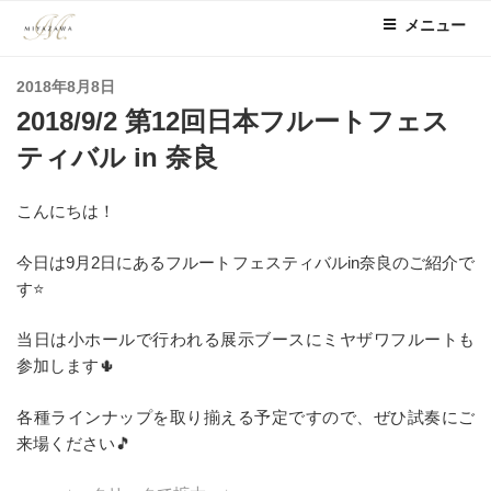
コ
メニュー
ン
テ
投
2018年8月8日
ン
稿
2018/9/2 第12回日本フルートフェス
ツ
日:
へ
ティバル in 奈良
ス
キ
こんにちは！
ッ
プ
今日は9月2日にあるフルートフェスティバルin奈良のご紹介で
す⭐
当日は小ホールで行われる展示ブースにミヤザワフルートも
参加します🌵
各種ラインナップを取り揃える予定ですので、ぜひ試奏にご
来場ください🎵