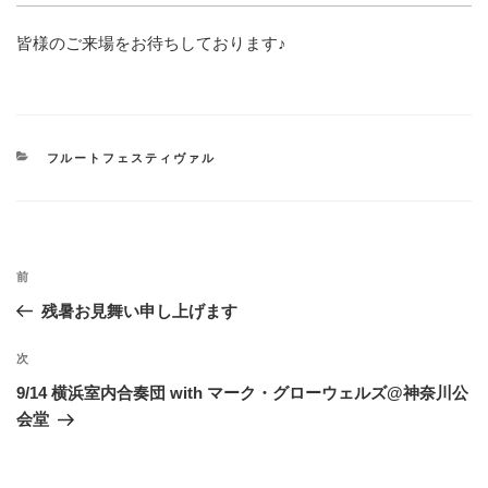
皆様のご来場をお待ちしております♪
カ
フルートフェスティヴァル
テ
ゴ
リ
ー
投
過
前
稿
去
残暑お見舞い申し上げます
ナ
の
ビ
投
次
次
稿
ゲ
の
9/14 横浜室内合奏団 with マーク・グローウェルズ@神奈川公
投
ー
会堂
稿
シ
ョ