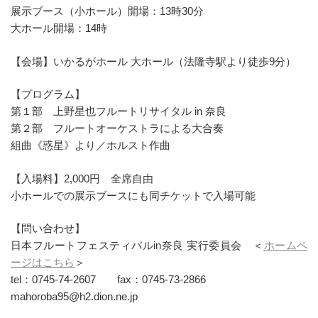
展示ブース（小ホール）開場：13時30分
大ホール開場：14時
【会場】いかるがホール 大ホール（法隆寺駅より徒歩9分）
【プログラム】
第１部 上野星也フルートリサイタル in 奈良
第２部 フルートオーケストラによる大合奏
組曲《惑星》より／ホルスト作曲
【入場料】2,000円 全席自由
小ホールでの展示ブースにも同チケットで入場可能
【問い合わせ】
日本フルートフェスティバルin奈良 実行委員会 ＜
ホームペ
ージはこちら
＞
tel：0745-74-2607 fax：0745-73-2866
mahoroba95@h2.dion.ne.jp