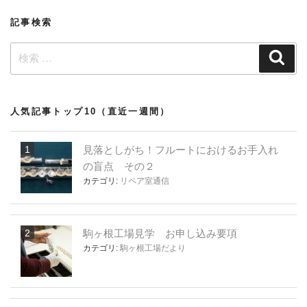
ン
記事検索
検
検
索
索:
人気記事トップ10（直近一週間）
見落としがち！フルートにおけるお手入れ
の盲点 その２
カテゴリ:
リペア室通信
駒ヶ根工場見学 お申し込み要項
カテゴリ:
駒ヶ根工場だより